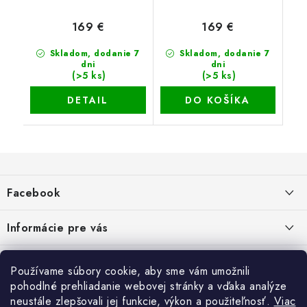
169 €
169 €
Skladom, dodanie 7
Skladom, dodanie 7
dni
dni
(>5 ks)
(>5 ks)
DETAIL
DO KOŠÍKA
Z
á
Facebook
p
ä
Informácie pre vás
t
i
Dopravné a platobné podmienky
Blog
Používame súbory cookie, aby sme vám umožnili
e
Galéria od Zákaznikov
pohodlné prehliadanie webovej stránky a vďaka analýze
Krycie plachty, ešte lepšia kvalita
Obchodné podmienky
Ochrana osobných údajov
neustále zlepšovali jej funkcie, výkon a použiteľnosť.
Viac
Alternatívne riešenie sporov online - RSO
ČO SÚ TO „COOKIES“?
Kontakt