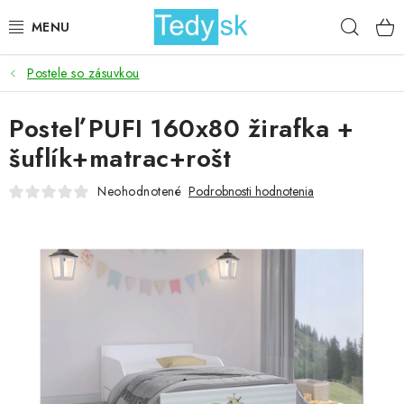
Prejsť
Hľad
na
obsah
Postele so zásuvkou
BICYKLE
Posteľ PUFI 160x80 žirafka +
ZÁHRADA
šuflík+matrac+rošt
DOMÁCNOSŤ
Neohodnotené
Podrobnosti hodnotenia
ŠPORT
DETSKÉ POSTELE
DETSKÝ TOVAR
AKCIOVÝ TOVAR