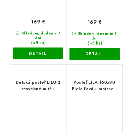
169 €
169 €
Skladom, dodanie 7
Skladom, dodanie 7
dni
dni
(>5 ks)
(>5 ks)
DETAIL
DETAIL
Detská posteľ LILU 2
Posteľ LILA 160x80
stavebné autá+
Biela Ľavá + matrac +
šuflík+matrac+rošt
šuflík