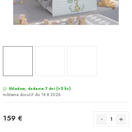
GALÉRIA OD ZÁKAZNÍKOV
BLOG
KONTAKT
Dopravné a platobné podmienky
Galéria od Zákaznikov
Kontakt
(>5 ks)
Skladom, dodanie 7 dni
18.8.2026
159 €
Jednotková cena: