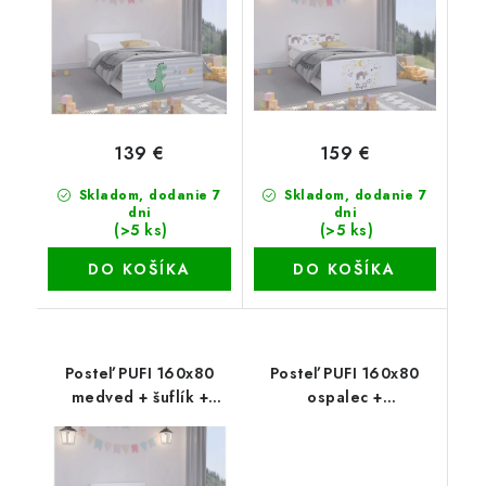
139 €
159 €
Skladom, dodanie 7
Skladom, dodanie 7
dni
dni
(>5 ks)
(>5 ks)
DO KOŠÍKA
DO KOŠÍKA
Posteľ PUFI 160x80
Posteľ PUFI 160x80
medved + šuflík +
ospalec +
matrac+rošt
šuflík+matrac+rošt