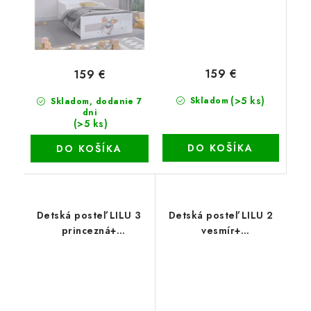
159 €
159 €
(>5 ks)
Skladom
Skladom, dodanie 7
dni
(>5 ks)
DO KOŠÍKA
DO KOŠÍKA
Detská posteľ LILU 3
Detská posteľ LILU 2
princezná+
vesmír+
šuflík+matrac+rošt
šuflík+matrac+rošt