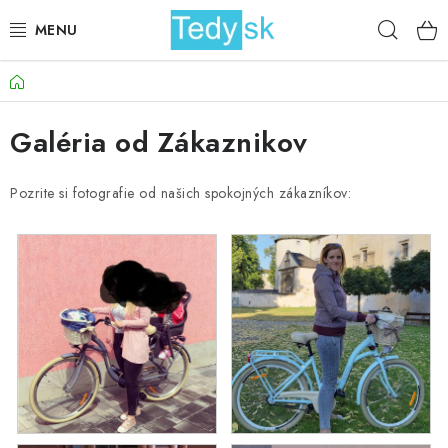
Prejsť
Hľad
na
obsah
Domov
BICYKLE
Galéria od Zákaznikov
ZÁHRADA
DOMÁCNOSŤ
Pozrite si fotografie od našich spokojných zákazníkov:
ŠPORT
DETSKÉ POSTELE
DETSKÝ TOVAR
AKCIOVÝ TOVAR