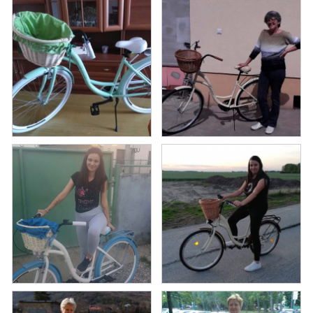
GALÉRIA OD ZÁKAZNÍKOV
BLOG
KONTAKT
Dopravné a platobné podmienky
Galéria od Zákaznikov
Kontakt