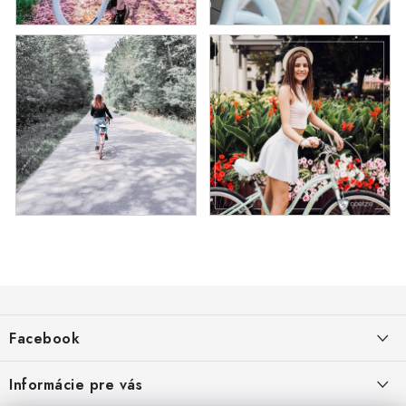
Z
á
Facebook
p
ä
Informácie pre vás
t