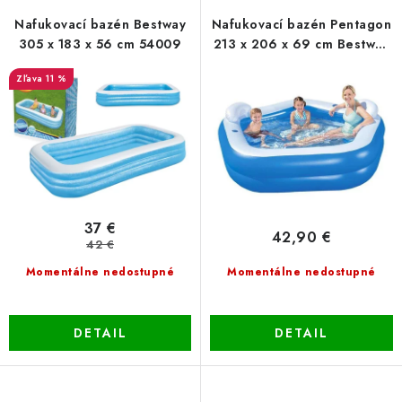
r
e
Nafukovací bazén Bestway
Nafukovací bazén Pentagon
o
p
305 x 183 x 56 cm 54009
213 x 206 x 69 cm Bestway
54153
d
r
11 %
u
o
k
d
t
u
o
k
v
t
o
37 €
42,90 €
v
42 €
Momentálne nedostupné
Momentálne nedostupné
DETAIL
DETAIL