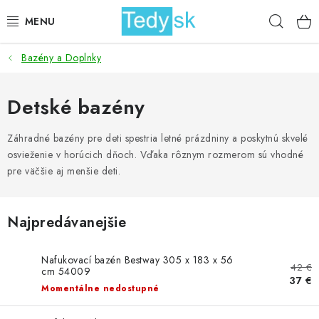
Prejsť
Hľad
na
obsah
Bazény a Doplnky
BICYKLE
ZÁHRADA
Detské bazény
DOMÁCNOSŤ
Záhradné bazény pre deti spestria letné prázdniny a poskytnú skvelé
osvieženie v horúcich dňoch. Vďaka rôznym rozmerom sú vhodné
pre väčšie aj menšie deti.
ŠPORT
DETSKÉ POSTELE
Najpredávanejšie
DETSKÝ TOVAR
Nafukovací bazén Bestway 305 x 183 x 56
42 €
cm 54009
37 €
AKCIOVÝ TOVAR
Momentálne nedostupné