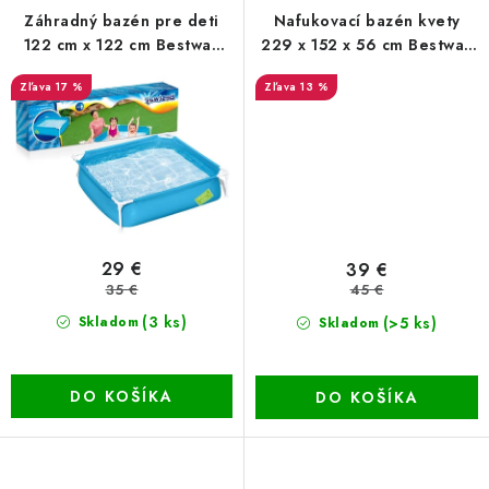
Záhradný bazén pre deti
Nafukovací bazén kvety
122 cm x 122 cm Bestway
229 x 152 x 56 cm Bestway
56217-s konštrukciou
54120
17 %
13 %
29 €
39 €
35 €
45 €
(3 ks)
(>5 ks)
Skladom
Skladom
DO KOŠÍKA
DO KOŠÍKA