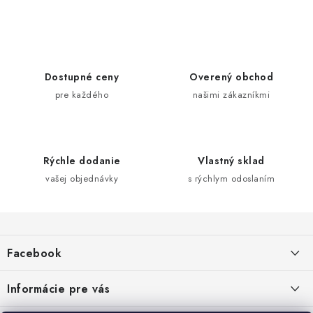
O
v
l
á
d
Dostupné ceny
Overený obchod
a
pre každého
našimi zákazníkmi
c
i
e
Rýchle dodanie
Vlastný sklad
p
vašej objednávky
s rýchlym odoslaním
r
v
Z
k
y
á
Facebook
v
p
ý
ä
Informácie pre vás
p
t
i