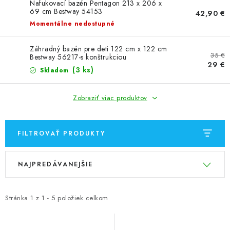
GALÉRIA OD ZÁKAZNÍKOV
Nafukovací bazén Pentagon 213 x 206 x
69 cm Bestway 54153
42,90 €
Momentálne nedostupné
BLOG
Záhradný bazén pre deti 122 cm x 122 cm
KONTAKT
35 €
Bestway 56217-s konštrukciou
29 €
(3 ks)
Skladom
Dopravné a platobné podmienky
Galéria od Zákaznikov
Zobraziť viac produktov
Kontakt
FILTROVAŤ PRODUKTY
V
R
NAJPREDÁVANEJŠIE
ý
a
p
d
i
e
Stránka
1
z
1
-
5
položiek celkom
s
n
p
i