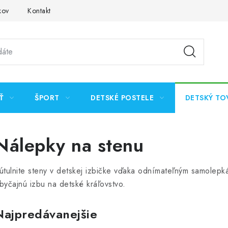
kov
Kontakt
Ť
ŠPORT
DETSKÉ POSTELE
DETSKÝ TO
Nálepky na stenu
útulnite steny v detskej izbičke vďaka odnímateľným samolepká
byčajnú izbu na detské kráľovstvo.
Najpredávanejšie