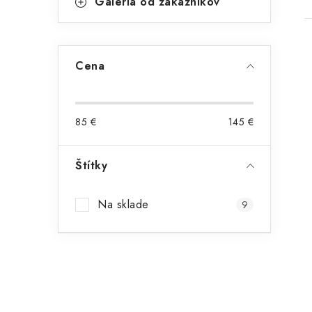
Galéria od zákazníkov
Cena
85
€
145
€
Štítky
Na sklade
9