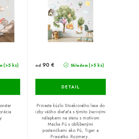
90 €
(>5 ks)
(>5 ks)
od
m
Skladom
DETAIL
onster
Prineste kúzlo Stoakrového lesa do
orácia
izby vášho dieťaťa s týmito žiarivými
y.
nálepkami na stenu s motívom
Macka Pú s obľúbenými
postavičkami ako Pú, Tiger a
Prasiatko. Rozmery...