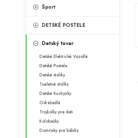
p
r
Šport
a
i
DETSKÉ POSTELE
e
n
e
Detský tovar
l
Detské Elektrické Vozidlá
Detské Postele
Detské stolíky
Toaletné stolíky
Detské Kuchynky
Odrážadlá
Trojkolky pre deti
Kolobežky
i
Domčeky pre bábiky