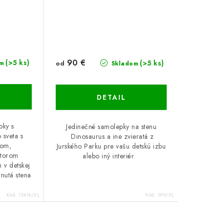
90 €
(>5 ks)
(>5 ks)
od
m
Skladom
DETAIL
pky s
Jedinečné samolepky na stenu
 sveta s
Dinosaurus a ine zvieratá z
rom,
Jurského Parku pre vašu detskú izbu
ptorom
alebo iný interiér.
n v detskej
hnutá stena
Kód:
12414/XL
Kód:
S90/XL