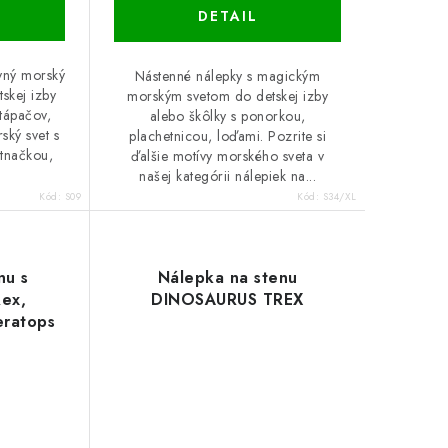
DETAIL
vný morský
Nástenné nálepky s magickým
skej izby
morským svetom do detskej izby
tápačov,
alebo škôlky s ponorkou,
ský svet s
plachetnicou, loďami. Pozrite si
tnačkou,
ďalšie motívy morského sveta v
našej kategórii nálepiek na...
Kód:
S09
Kód:
S34/XL
nu s
Nálepka na stenu
Rex,
DINOSAURUS TREX
eratops