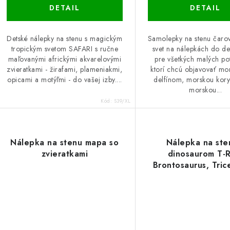
DETAIL
DETAIL
Detské nálepky na stenu s magickým
Samolepky na stenu čaro
tropickým svetom SAFARI s ručne
svet na nálepkách do det
maľovanými africkými akvarelovými
pre všetkých malých po
zvieratkami - žirafami, plameniakmi,
ktorí chcú objavovať mor
opicami a motýľmi - do vašej izby....
delfínom, morskou kory
morskou...
Kód:
S39/XL
Nálepka na stenu mapa so
Nálepka na ste
zvieratkami
dinosaurom T-
Brontosaurus, Tric