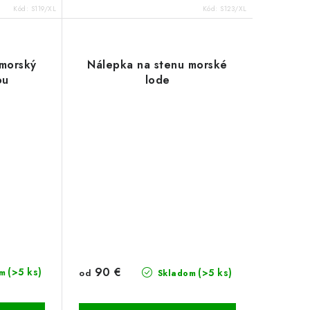
Kód:
S119/XL
Kód:
S123/XL
 morský
Nálepka na stenu morské
ou
lode
90 €
(>5 ks)
(>5 ks)
od
m
Skladom