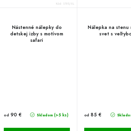
Kód:
S195/XL
Nástenné nálepky do
Nálepka na stenu
detskej izby s motívom
svet s veľryb
safari
90 €
85 €
(>5 ks)
od
od
Skladom
Sklado