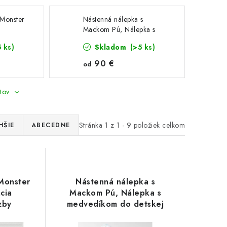
 Monster
Nástenná nálepka s
Mackom Pú, Nálepka s
medvedíkom do detskej
5 ks)
Skladom
(>5 ks)
izby
90 €
od
tov
Stránka
1
z
1
-
9
položiek celkom
HŠIE
ABECEDNE
Monster
Nástenná nálepka s
cia
Mackom Pú, Nálepka s
zby
medvedíkom do detskej
izby