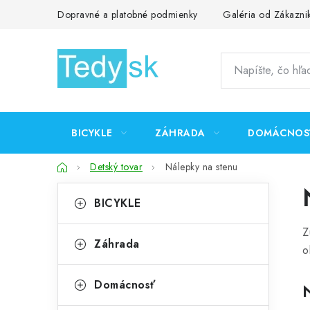
Prejsť
Dopravné a platobné podmienky
Galéria od Zákazni
na
obsah
BICYKLE
ZÁHRADA
DOMÁCNOS
Domov
Detský tovar
Nálepky na stenu
B
K
Preskočiť
BICYKLE
kategórie
a
o
Z
t
č
Záhrada
o
e
n
g
Domácnosť
ý
ó