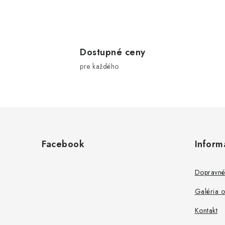
l
Dostupné ceny
pre každého
Z
á
i
Facebook
Inform
p
ä
Dopravné
r
t
Galéria 
i
Kontakt