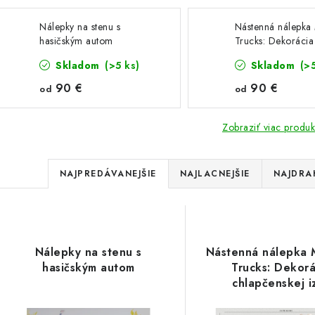
Nálepky na stenu s
Nástenná nálepka
hasičským autom
Trucks: Dekorácia
chlapčenskej izby
Skladom
(>5 ks)
Skladom
(>
90 €
90 €
od
od
Zobraziť viac produk
R
NAJPREDÁVANEJŠIE
NAJLACNEJŠIE
NAJDRA
a
V
d
ý
e
Nálepky na stenu s
Nástenná nálepka 
p
hasičským autom
Trucks: Dekorá
n
chlapčenskej i
i