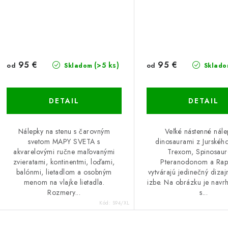
95 €
95 €
(>5 ks)
od
od
Skladom
Sklado
DETAIL
DETAIL
Nálepky na stenu s čarovným
Veľké nástenné nále
svetom MAPY SVETA s
dinosaurami z Jurského
akvarelovými ručne maľovanými
Trexom, Spinosau
zvieratami, kontinentmi, loďami,
Pteranodonom a Ra
balónmi, lietadlom a osobným
vytvárajú jedinečný dizaj
menom na vlajke lietadla.
izbe. Na obrázku je navr
Rozmery...
s...
Kód:
S94/XL