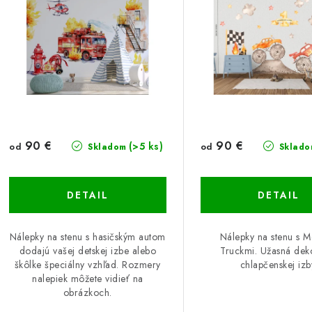
s
e
p
p
r
r
o
o
d
d
u
u
90 €
90 €
(>5 ks)
od
od
Skladom
Sklado
k
k
t
DETAIL
DETAIL
o
o
Nálepky na stenu s hasičským autom
Nálepky na stenu s M
v
v
dodajú vašej detskej izbe alebo
Truckmi. Užasná dek
škôlke špeciálny vzhľad. Rozmery
chlapčenskej izb
nalepiek môžete vidieť na
obrázkoch.