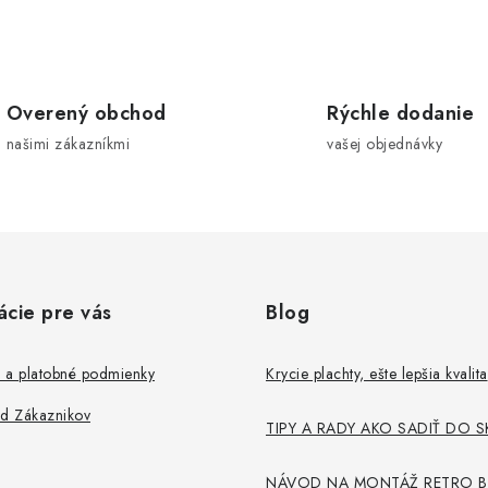
O
v
Overený obchod
Rýchle dodanie
našimi zákazníkmi
vašej objednávky
á
d
a
c
ácie pre vás
Blog
e
p
 a platobné podmienky
Krycie plachty, ešte lepšia kvalita
od Zákaznikov
TIPY A RADY AKO SADIŤ DO S
v
k
NÁVOD NA MONTÁŽ RETRO B