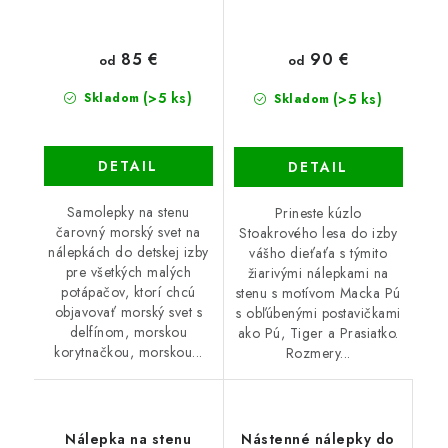
85 €
90 €
od
od
(>5 ks)
(>5 ks)
Skladom
Skladom
DETAIL
DETAIL
Samolepky na stenu
Prineste kúzlo
čarovný morský svet na
Stoakrového lesa do izby
nálepkách do detskej izby
vášho dieťaťa s týmito
pre všetkých malých
žiarivými nálepkami na
potápačov, ktorí chcú
stenu s motívom Macka Pú
objavovať morský svet s
s obľúbenými postavičkami
delfínom, morskou
ako Pú, Tiger a Prasiatko.
korytnačkou, morskou...
Rozmery...
Nálepka na stenu
Nástenné nálepky do