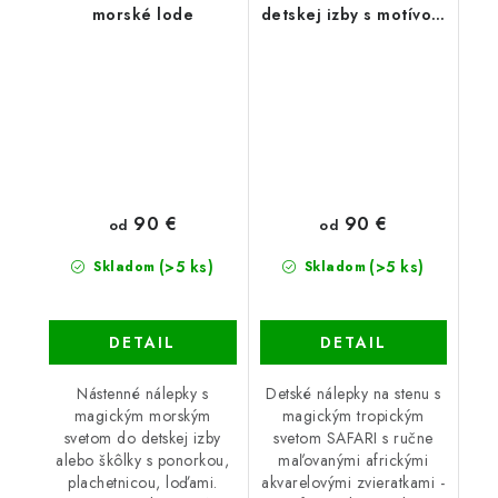
morské lode
detskej izby s motívom
safari
90 €
90 €
od
od
(>5 ks)
(>5 ks)
Skladom
Skladom
DETAIL
DETAIL
Nástenné nálepky s
Detské nálepky na stenu s
magickým morským
magickým tropickým
svetom do detskej izby
svetom SAFARI s ručne
alebo škôlky s ponorkou,
maľovanými africkými
plachetnicou, loďami.
akvarelovými zvieratkami -