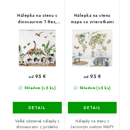
Nálepka na stenu s
Nálepka na stenu
dinosaurom T-Rex,
mapa so zvieratkami
Brontosaurus,
Triceratops
95 €
95 €
od
od
(>5 ks)
(>5 ks)
Skladom
Skladom
DETAIL
DETAIL
Veľké nástenné nálepky s
Nálepky na stenu s
dinosaurami z Jurského
čarovným svetom MAPY