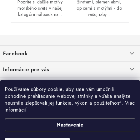
Pozrite si ďalšie motívy
žirafami, plameniakmi,
morského sveta v našej
opicami a motýľmi - do
kategórii nálepiek na...
vašej izby....
Z
á
Facebook
p
ä
Informácie pre vás
t
i
Dopravné a platobné podmienky
Blog
Používame súbory cookie, aby sme vám umožnili
e
Galéria od Zákaznikov
pohodlné prehliadanie webovej stránky a vďaka analýze
Krycie plachty, ešte lepšia kvalita
Obchodné podmienky
Ochrana osobných údajov
neustále zlepšovali jej funkcie, výkon a použiteľnosť.
Viac
Alternatívne riešenie sporov online - RSO
ČO SÚ TO „COOKIES“?
Kontakt
informácií
Reklamačné podmienky
Vrátenie
TIPY A RADY AKO SADIŤ DO SKLENÍKA
Nastavenie
NÁVOD NA MONTÁŽ RETRO BICYKLA