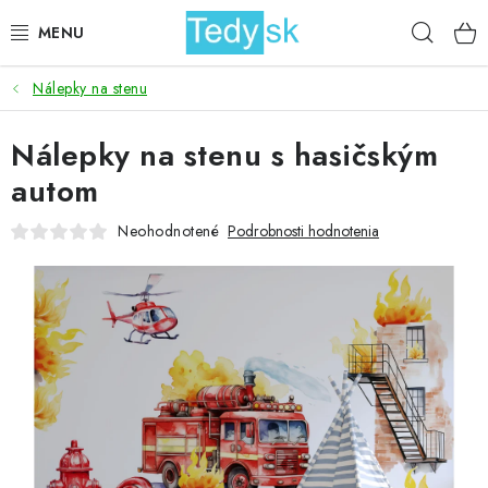
Prejsť
Hľad
na
obsah
Nálepky na stenu
BICYKLE
Nálepky na stenu s hasičským
ZÁHRADA
autom
DOMÁCNOSŤ
Neohodnotené
Podrobnosti hodnotenia
ŠPORT
DETSKÉ POSTELE
DETSKÝ TOVAR
AKCIOVÝ TOVAR