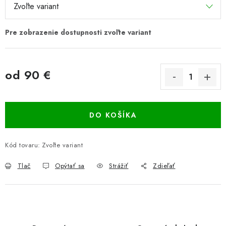
od
90 €
Jednotková cena:
DO KOŠÍKA
Kód tovaru:
Zvoľte variant
Tlač
Opýtať sa
Strážiť
Zdieľať