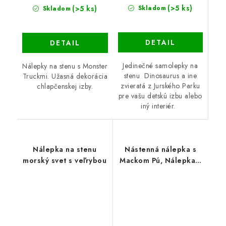
(>5 ks)
(>5 ks)
Skladom
Skladom
DETAIL
DETAIL
Jedinečné samolepky na
Nálepky na stenu s Monster
stenu Dinosaurus a ine
Truckmi. Užasná dekorácia
zvieratá z Jurského Parku
chlapčenskej izby.
pre vašu detskú izbu alebo
iný interiér.
Nálepka na stenu
Nástenná nálepka s
morský svet s veľrybou
Mackom Pú, Nálepka s
medvedíkom do
detskej izby