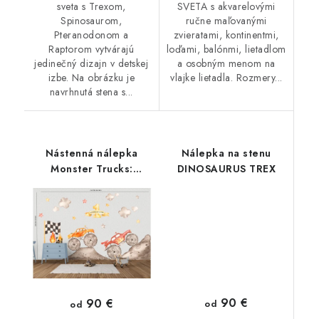
sveta s Trexom,
SVETA s akvarelovými
Spinosaurom,
ručne maľovanými
Pteranodonom a
zvieratami, kontinentmi,
Raptorom vytvárajú
loďami, balónmi, lietadlom
jedinečný dizajn v detskej
a osobným menom na
izbe. Na obrázku je
vlajke lietadla. Rozmery...
navrhnutá stena s...
Nástenná nálepka
Nálepka na stenu
Monster Trucks:
DINOSAURUS TREX
Dekorácia
chlapčenskej izby
90 €
90 €
od
od