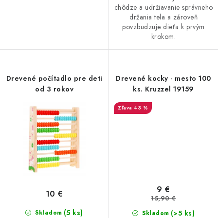
chôdze a udržiavanie správneho
držania tela a zároveň
povzbudzuje dieťa k prvým
krokom.
Drevené počítadlo pre deti
Drevené kocky - mesto 100
od 3 rokov
ks. Kruzzel 19159
43 %
9 €
10 €
15,90 €
(5 ks)
(>5 ks)
Skladom
Skladom