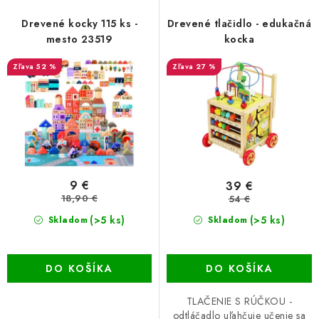
p
i
r
e
Drevené kocky 115 ks -
Drevené tlačidlo - edukačná
o
p
mesto 23519
kocka
d
r
52 %
27 %
u
o
k
d
t
u
o
k
v
t
o
9 €
39 €
v
18,90 €
54 €
(>5 ks)
(>5 ks)
Skladom
Skladom
DO KOŠÍKA
DO KOŠÍKA
TLAČENIE S RÚČKOU -
odtláčadlo uľahčuje učenie sa