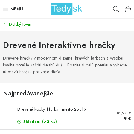
Prejsť
Hľad
na
obsah
Detský tovar
BICYKLE
ZÁHRADA
Drevené Interaktívne hračky
DOMÁCNOSŤ
Drevené hračky v modernom dizajne, hravých farbách a vysokej
kvalite potešia každú detskú dušu. Pozrite si celú ponuku a vyberte
tú pravú hračku pre vaše dieťa.
ŠPORT
DETSKÉ POSTELE
Najpredávanejšie
DETSKÝ TOVAR
Drevené kocky 115 ks - mesto 23519
18,90 €
9 €
AKCIOVÝ TOVAR
(>5 ks)
Skladom