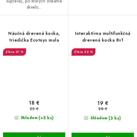
súprava), po ktorých získame
skvelo...
Náučná drevená kocka,
Interaktívna multifunkčná
triedička Ecotoys mula
drevená kocka 8v1
21 %
32 %
18 €
19 €
23 €
28 €
(>5 ks)
(3 ks)
Skladom
Skladom