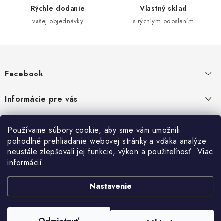
e
v
Rýchle dodanie
Vlastný sklad
ý
vašej objednávky
s rýchlym odoslaním
p
i
Z
s
á
u
Facebook
p
ä
Informácie pre vás
t
i
Dopravné a platobné podmienky
Blog
Používame súbory cookie, aby sme vám umožnili
e
Galéria od Zákaznikov
pohodlné prehliadanie webovej stránky a vďaka analýze
Krycie plachty, ešte lepšia kvalita
Obchodné podmienky
Ochrana osobných údajov
neustále zlepšovali jej funkcie, výkon a použiteľnosť.
Viac
Alternatívne riešenie sporov online - RSO
ČO SÚ TO „COOKIES“?
Kontakt
informácií
Reklamačné podmienky
Vrátenie
TIPY A RADY AKO SADIŤ DO SKLENÍKA
Nastavenie
NÁVOD NA MONTÁŽ RETRO BICYKLA
Odmietnuť