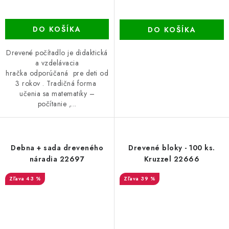
DO KOŠÍKA
DO KOŠÍKA
Drevené počítadlo je didaktická
a vzdelávacia
hračka odporúčaná pre deti od
3 rokov . Tradičná forma
učenia sa matematiky –
počítanie ,...
Debna + sada dreveného
Drevené bloky - 100 ks.
náradia 22697
Kruzzel 22666
43 %
39 %