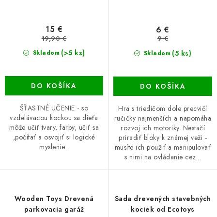
15 €
6 €
19,90 €
9 €
(>5 ks)
(5 ks)
Skladom
Skladom
DO KOŠÍKA
DO KOŠÍKA
ŠŤASTNÉ UČENIE - so
Hra s triedičom dole precvičí
vzdelávacou kockou sa dieťa
ručičky najmenších a napomáha
môže učiť tvary, farby, učiť sa
rozvoj ich motoriky. Nestačí
,počítať a osvojiť si logické
priradiť bloky k známej veži -
myslenie .
musíte ich použiť a manipulovať
s nimi na ovládanie cez...
Wooden Toys Drevená
Sada drevených stavebných
parkovacia garáž
kociek od Ecotoys