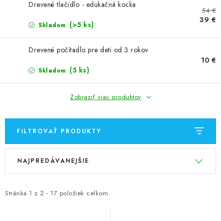
GALÉRIA OD ZÁKAZNÍKOV
Drevené tlačidlo - edukačná kocka
54 €
39 €
(>5 ks)
Skladom
BLOG
Drevené počítadlo pre deti od 3 rokov
KONTAKT
10 €
(5 ks)
Skladom
Dopravné a platobné podmienky
Galéria od Zákaznikov
Kontakt
Zobraziť viac produktov
FILTROVAŤ PRODUKTY
V
R
NAJPREDÁVANEJŠIE
ý
a
p
d
i
e
Stránka
1
z
2
-
17
položiek celkom
s
n