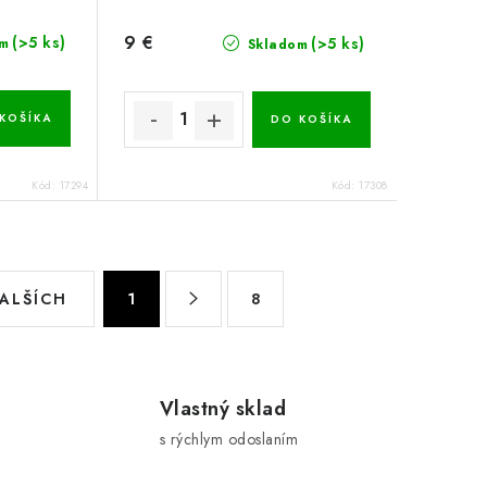
9 €
(>5 ks)
(>5 ks)
m
Skladom
KOŠÍKA
DO KOŠÍKA
Kód:
17294
Kód:
17308
S
ĎALŠÍCH
1
8
t
r
á
n
Vlastný sklad
k
s rýchlym odoslaním
o