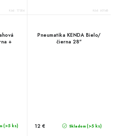
Kód:
17304
Kód:
60148
ahová
Pneumatika KENDA Bielo/
rna +
čierna 28"
12 €
(>5 ks)
(>5 ks)
m
Skladom