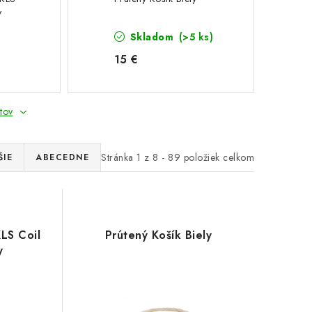
y
Skladom
(>5 ks)
15 €
tov
Stránka
1
z
8
-
89
položiek celkom
ŠIE
ABECEDNE
LS Coil
Prútený Košík Biely
y