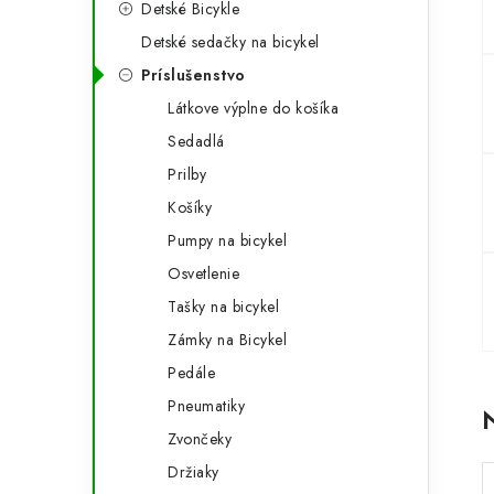
Detské Bicykle
p
r
Detské sedačky na bicykel
a
i
Príslušenstvo
e
n
Látkove výplne do košíka
e
Sedadlá
Prilby
l
Košíky
Pumpy na bicykel
Osvetlenie
Tašky na bicykel
Zámky na Bicykel
Pedále
Pneumatiky
Zvončeky
Držiaky