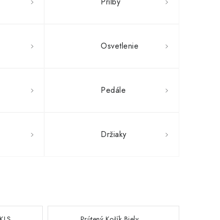
Prilby
a
Osvetlenie
Pedále
Držiaky
 KLS
Prútený Košík Biely