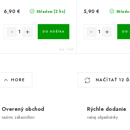
6,90 €
5,90 €
(2 ks)
Skladom
Sklado
DO KOŠÍKA
DO 
Kód:
17345
O
HORE
NAČÍTAŤ 12 
v
á
Overený obchod
Rýchle dodanie
d
našimi zákazníkmi
vašej objednávky
a