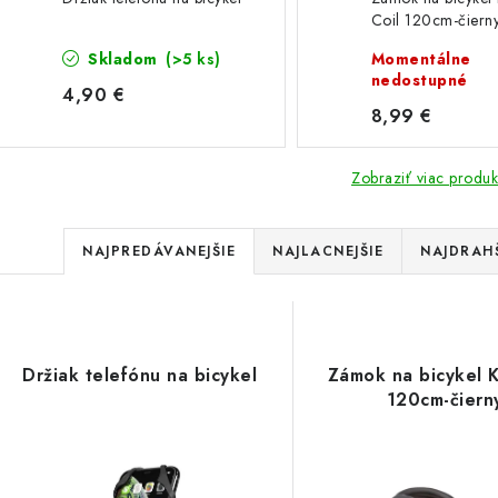
Coil 120cm-čiern
Skladom
(>5 ks)
Momentálne
nedostupné
4,90 €
8,99 €
Zobraziť viac produk
R
NAJPREDÁVANEJŠIE
NAJLACNEJŠIE
NAJDRAH
a
V
d
ý
e
Držiak telefónu na bicykel
Zámok na bicykel K
p
120cm-čiern
n
i
s