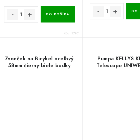
DO 
DO KOŠÍKA
Kód:
17901
Zvonček na Bicykel oceľový
Pumpa KELLYS 
58mm čierny-biele bodky
Telescope UNIW