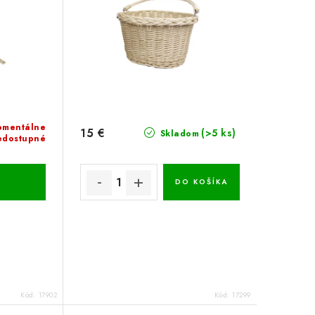
mentálne
15 €
(>5 ks)
Skladom
edostupné
DO KOŠÍKA
Kód:
17902
Kód:
17299