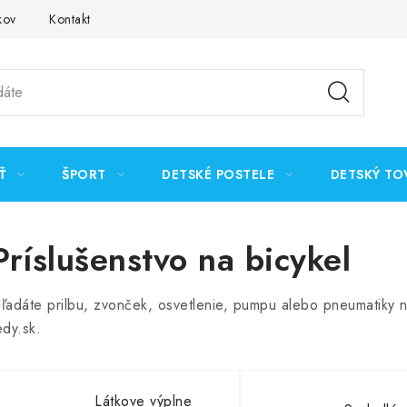
kov
Kontakt
Ť
ŠPORT
DETSKÉ POSTELE
DETSKÝ TO
Príslušenstvo na bicykel
ľadáte prilbu, zvonček, osvetlenie, pumpu alebo pneumatiky n
edy.sk.
Látkove výplne