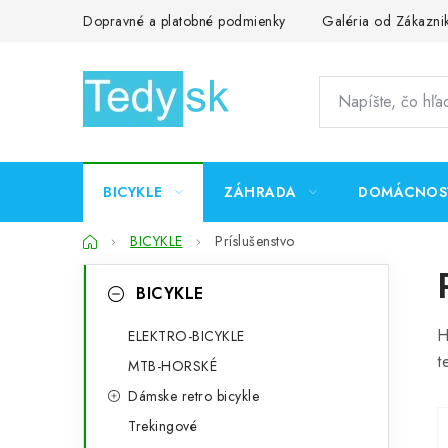
Prejsť
Dopravné a platobné podmienky
Galéria od Zákazni
na
obsah
BICYKLE
ZÁHRADA
DOMÁCNOS
Domov
BICYKLE
Príslušenstvo
B
K
Preskočiť
BICYKLE
kategórie
a
o
H
t
ELEKTRO-BICYKLE
č
t
MTB-HORSKÉ
e
n
Dámske retro bicykle
g
ý
Trekingové
ó