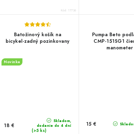
Kód:
17736
Batožinový košík na
Pumpa Beto podl
bicykel-zadný pozinkovany
CMP-151SG1 čie
manometer
Novinka
Skladom,
15 €
Sklado
18 €
dodanie do 4 dní
(>5 ks)