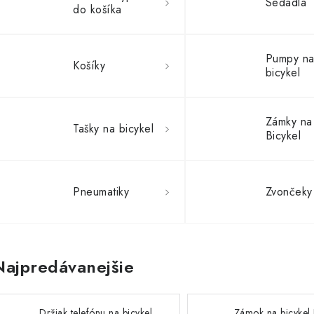
Sedadlá
do košíka
Pumpy n
Košíky
bicykel
Zámky na
Tašky na bicykel
Bicykel
Pneumatiky
Zvončeky
Najpredávanejšie
Držiak telefónu na bicykel
Zámok na bicykel