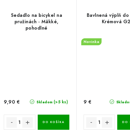
Sedadlo na bicykel na
Bavlnená výplň do
pružinách - Mäkké,
Krémová G
pohodlné
Novinka
9,90 €
9 €
(>5 ks)
Skladom
Sklado
DO KOŠÍKA
DO 