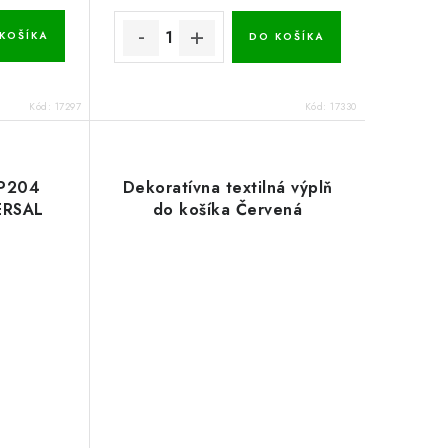
KOŠÍKA
DO KOŠÍKA
Kód:
17297
Kód:
17330
KP204
Dekoratívna textilná výplň
ERSAL
do košíka Červená