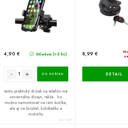
e
p
p
r
r
o
o
d
d
u
u
Mo
4,90 €
8,99 €
(>5 ks)
Skladom
n
k
k
t
DETAIL
DO KOŠÍKA
o
o
tento praktický držiak na telefón má
v
v
univerzálny dizajn, takže ho
možno namontovať na rám kočíka,
ale aj na bicykel, kolobežku a
motorku
Kód:
14207