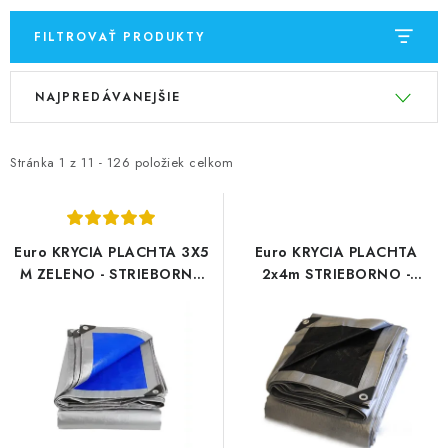
FILTROVAŤ PRODUKTY
V
R
NAJPREDÁVANEJŠIE
ý
a
p
d
i
e
Stránka
1
z
11
-
126
položiek celkom
s
n
p
i
r
e
Euro KRYCIA PLACHTA 3X5
Euro KRYCIA PLACHTA
o
p
M ZELENO - STRIEBORNÁ
2x4m STRIEBORNO -
(75g/m2)
ČIERNA (260g/m²)
d
r
u
o
k
d
t
u
o
k
v
t