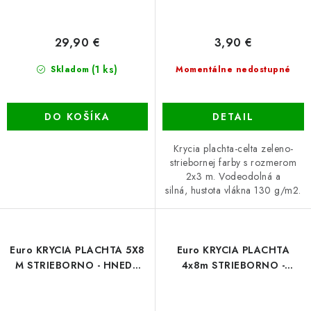
29,90 €
3,90 €
(1 ks)
Skladom
Momentálne nedostupné
DO KOŠÍKA
DETAIL
Krycia plachta-celta zeleno-
striebornej farby s rozmerom
2x3 m. Vodeodolná a
silná, hustota vlákna 130 g/m2.
Euro KRYCIA PLACHTA 5X8
Euro KRYCIA PLACHTA
M STRIEBORNO - HNEDÁ
4x8m STRIEBORNO -
(210 g / m2)
ČIERNA (260g/m²)