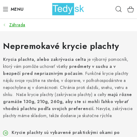
Prejsť
Hľad
na
obsah
Záhrada
BICYKLE
ZÁHRADA
Nepremokavé krycie plachty
DOMÁCNOSŤ
Krycia plachta, alebo zakrývacia celta
je výborný pomocník,
ktorý vám pomôže uchovať všetky
predmety v suchu a v
bezpečí pred nepriaznivým počasím
. Funkčné krycie plachty
ŠPORT
nájdu svoje využitie na stavbe, v doprave, v poľnohospodárstve a
nepochybne aj v domácnosti. Chránia proti dažďu, snehu, vetru a
DETSKÉ POSTELE
slnku. Naše krycie plachty (zakrývacie plachty) a celty
majú rôzne
gramáže 130g, 210g, 260g, aby ste si mohli ľahko vybrať
DETSKÝ TOVAR
vhodnú plachtu podľa svojich preferencií.
Navyše, zakrývacie
plachty máme skladom, takže dodanie je skutočne rýchle.
AKCIOVÝ TOVAR
Krycie plachty sú vybavené praktickými okami po