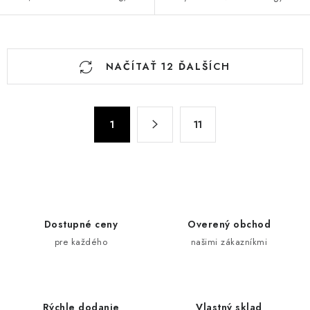
O
NAČÍTAŤ 12 ĎALŠÍCH
v
l
á
S
d
1
11
t
a
r
c
á
n
i
k
e
o
p
Dostupné ceny
Overený obchod
v
r
pre každého
našimi zákazníkmi
a
v
n
k
i
y
e
v
Rýchle dodanie
Vlastný sklad