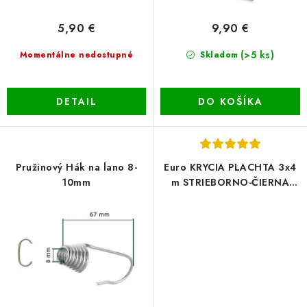
o
5,90 €
9,90 €
v
(>5 ks)
Momentálne nedostupné
Skladom
DETAIL
DO KOŠÍKA
Pružinový Hák na lano 8-
Euro KRYCIA PLACHTA 3x4
10mm
m STRIEBORNO-ČIERNA
(260g/m²)