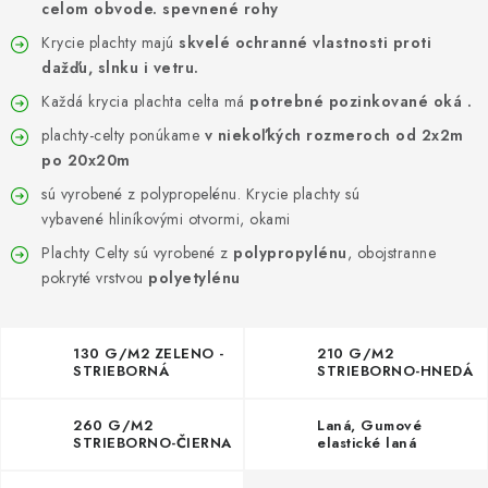
GALÉRIA OD ZÁKAZNÍKOV
celom obvode. spevnené rohy
Krycie plachty majú
skvelé ochranné vlastnosti proti
BLOG
dažďu, slnku i vetru.
Každá krycia plachta celta má
potrebné pozinkované oká .
KONTAKT
plachty-celty ponúkame
v niekoľkých rozmeroch od 2x2m
po 20x20m
Dopravné a platobné podmienky
Galéria od Zákaznikov
sú vyrobené z polypropelénu. Krycie plachty sú
Kontakt
vybavené hliníkovými otvormi, okami
Plachty Celty sú vyrobené z
polypropylénu
, obojstranne
pokryté vrstvou
polyetylénu
130 G/M2 ZELENO -
210 G/M2
STRIEBORNÁ
STRIEBORNO-HNEDÁ
260 G/M2
Laná, Gumové
STRIEBORNO-ČIERNA
elastické laná