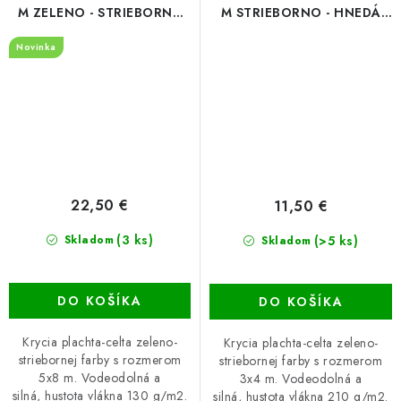
M ZELENO - STRIEBORNÁ
M STRIEBORNO - HNEDÁ
(130g/m2)
(210g/m²)
Novinka
22,50 €
11,50 €
(3 ks)
(>5 ks)
Skladom
Skladom
DO KOŠÍKA
DO KOŠÍKA
Krycia plachta-celta zeleno-
Krycia plachta-celta zeleno-
striebornej farby s rozmerom
striebornej farby s rozmerom
5x8 m. Vodeodolná a
3x4 m. Vodeodolná a
silná, hustota vlákna 130 g/m2.
silná, hustota vlákna 210 g/m2.