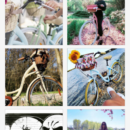
GALÉRIA OD ZÁKAZNÍKOV
BLOG
KONTAKT
Dopravné a platobné podmienky
Galéria od Zákaznikov
Kontakt