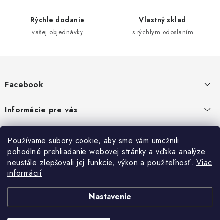
Rýchle dodanie
Vlastný sklad
vašej objednávky
s rýchlym odoslaním
Z
á
Facebook
p
ä
Informácie pre vás
t
i
Dopravné a platobné podmienky
Blog
Používame súbory cookie, aby sme vám umožnili
e
Galéria od Zákaznikov
pohodlné prehliadanie webovej stránky a vďaka analýze
Krycie plachty, ešte lepšia kvalita
Obchodné podmienky
Ochrana osobných údajov
neustále zlepšovali jej funkcie, výkon a použiteľnosť.
Viac
Alternatívne riešenie sporov online - RSO
ČO SÚ TO „COOKIES“?
Kontakt
informácií
Reklamačné podmienky
Vrátenie
TIPY A RADY AKO SADIŤ DO SKLENÍKA
Nastavenie
NÁVOD NA MONTÁŽ RETRO BICYKLA