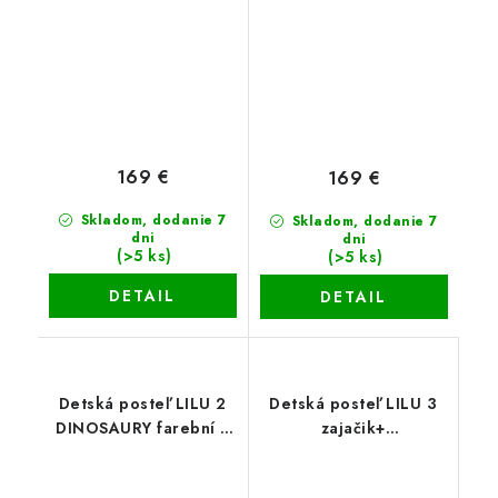
169 €
169 €
Skladom, dodanie 7
Skladom, dodanie 7
dni
dni
(>5 ks)
(>5 ks)
DETAIL
DETAIL
Detská posteľ LILU 2
Detská posteľ LILU 3
DINOSAURY farební +
zajačik+
šuflík+matrac+rošt
šuflík+matrac+rošt