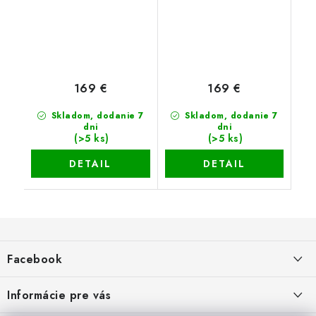
169 €
169 €
Skladom, dodanie 7
Skladom, dodanie 7
dni
dni
(>5 ks)
(>5 ks)
DETAIL
DETAIL
Z
á
Facebook
p
ä
Informácie pre vás
Tedy.sk
t