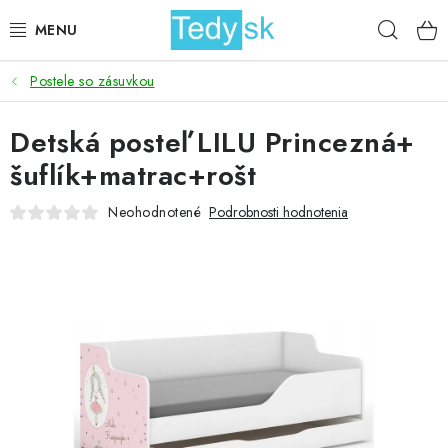
Prejsť
Hľad
na
obsah
Postele so zásuvkou
BICYKLE
Detská posteľ LILU Princezná+
ZÁHRADA
šuflík+matrac+rošt
DOMÁCNOSŤ
Neohodnotené
Podrobnosti hodnotenia
ŠPORT
DETSKÉ POSTELE
DETSKÝ TOVAR
AKCIOVÝ TOVAR