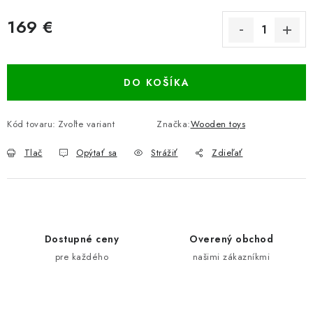
169 €
Jednotková cena:
DO KOŠÍKA
Kód tovaru:
Zvoľte variant
Značka:
Wooden toys
Tlač
Opýtať sa
Strážiť
Zdieľať
Dostupné ceny
Overený obchod
pre každého
našimi zákazníkmi