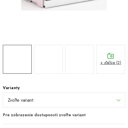
GALÉRIA OD ZÁKAZNÍKOV
BLOG
KONTAKT
Dopravné a platobné podmienky
Galéria od Zákaznikov
Kontakt
+ ďalšie (2)
Varianty