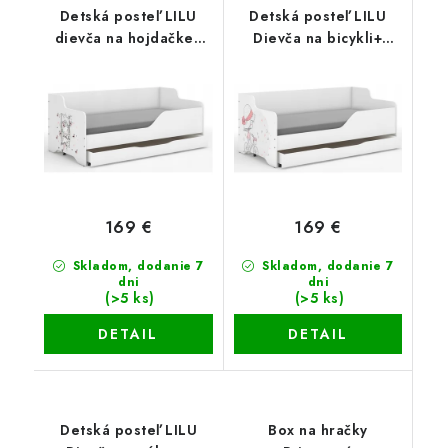
Detská posteľ LILU
Detská posteľ LILU
dievča na hojdačke+
Dievča na bicykli+
šuflík+matrac+rošt
šuflík+matrac+rošt
169 €
169 €
Skladom, dodanie 7
Skladom, dodanie 7
dni
dni
(>5 ks)
(>5 ks)
DETAIL
DETAIL
Detská posteľ LILU
Box na hračky