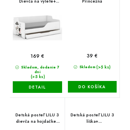
Dievča na výlete+
Princezná
šuflík+matrac+rošt
39 €
169 €
(>5 ks)
Skladom
Skladom, dodanie 7
dni
(>5 ks)
DO KOŠÍKA
DETAIL
Detská posteľ LILU 3
Detská posteľ LILU 3
dievča na hojdačke+
líška+
šuflík+matrac+rošt
šuflík+matrac+rošt