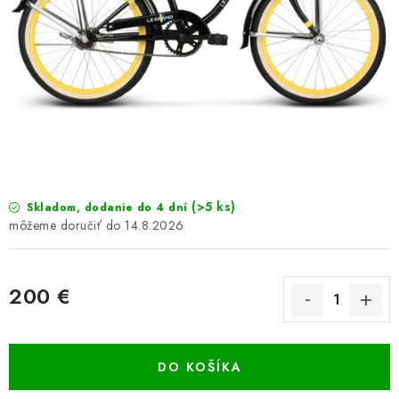
GALÉRIA OD ZÁKAZNÍKOV
BLOG
KONTAKT
Dopravné a platobné podmienky
Galéria od Zákaznikov
Kontakt
(>5 ks)
Skladom, dodanie do 4 dní
14.8.2026
200 €
Jednotková cena:
DO KOŠÍKA