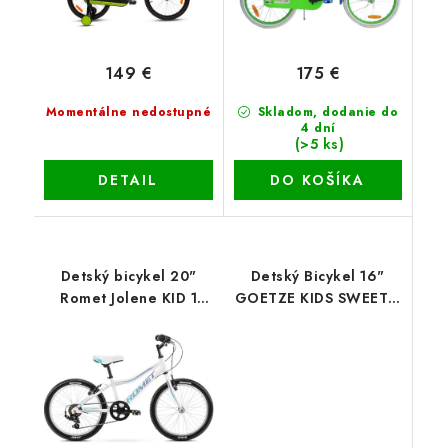
149 €
175 €
Momentálne nedostupné
Skladom, dodanie do
4 dní
(>5 ks)
DETAIL
DO KOŠÍKA
Detský bicykel 20"
Detský Bicykel 16"
Romet Jolene KID 1
GOETZE KIDS SWEETIE
bielo modrý
tyryksový