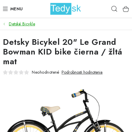
Prejsť
Hľad
na
obsah
Detské Bicykle
BICYKLE
Detsky Bicykel 20" Le Grand
ZÁHRADA
Bowman KID bike čierna / žltá
DOMÁCNOSŤ
mat
ŠPORT
Neohodnotené
Podrobnosti hodnotenia
DETSKÉ POSTELE
DETSKÝ TOVAR
AKCIOVÝ TOVAR