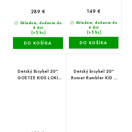
149 €
289 €
Skladom, dodanie do
Skladom, dodanie do
4 dní
4 dní
(>5 ks)
(>5 ks)
DO KOŠÍKA
DO KOŠÍKA
Detský Bicykel 20"
Detský bicykel 20"
GOETZE KIDS LOKI
Romet Rambler KID 2
modrý
čierna oranžová zelená