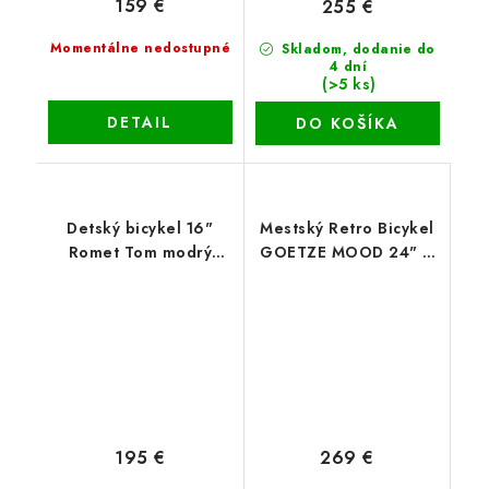
159 €
255 €
Momentálne nedostupné
Skladom, dodanie do
4 dní
(>5 ks)
DETAIL
DO KOŠÍKA
Detský bicykel 16"
Mestský Retro Bicykel
Romet Tom modrý
GOETZE MOOD 24" 6
bicykel
Prevodový Bielo
krémový 2020
195 €
269 €