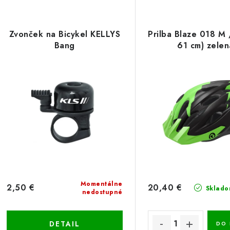
Zvonček na Bicykel KELLYS
Prilba Blaze 018 M 
Bang
61 cm) zelen
Momentálne
2,50 €
20,40 €
Sklado
nedostupné
DETAIL
DO 