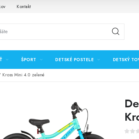
kov
Kontakt
Ť
ŠPORT
DETSKÉ POSTELE
DETSKÝ TO
" Kross Mini 4.0 zelené
De
Kr