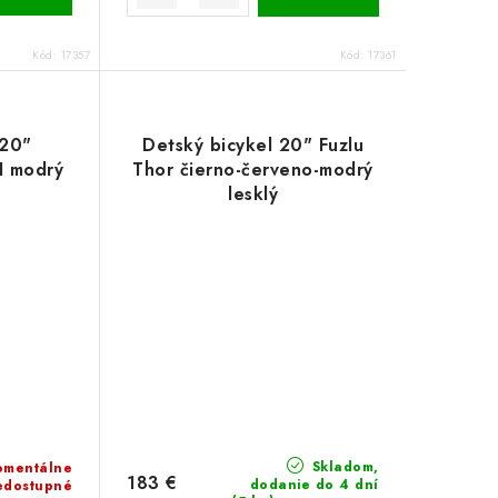
Kód:
17357
Kód:
17361
 20"
Detský bicykel 20" Fuzlu
I modrý
Thor čierno-červeno-modrý
lesklý
Skladom,
mentálne
183 €
dodanie do 4 dní
edostupné