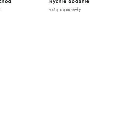
chod
Rýchle dodanie
i
vašej objednávky