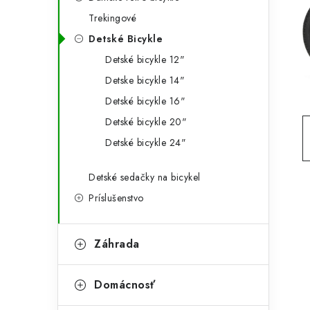
g
ý
Trekingové
ó
Detské Bicykle
p
r
Detské bicykle 12"
a
i
Detske bicykle 14"
e
n
Detské bicykle 16"
e
Detské bicykle 20"
Detské bicykle 24"
l
Detské sedačky na bicykel
Príslušenstvo
Záhrada
Domácnosť