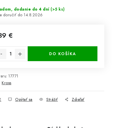
ladom, dodanie do 4 dní
(>5 ks)
14.8.2026
39 €
notková cena:
DO KOŠÍKA
aru:
17771
:
Kross
č
Opýtať sa
Strážiť
Zdieľať