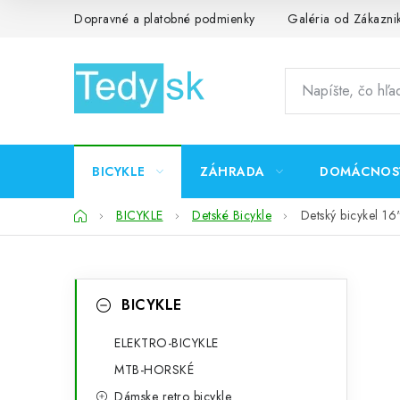
Prejsť
Dopravné a platobné podmienky
Galéria od Zákazni
na
obsah
BICYKLE
ZÁHRADA
DOMÁCNOS
Domov
BICYKLE
Detské Bicykle
Detský bicykel 16
B
K
Preskočiť
BICYKLE
kategórie
a
o
t
ELEKTRO-BICYKLE
č
MTB-HORSKÉ
e
n
Dámske retro bicykle