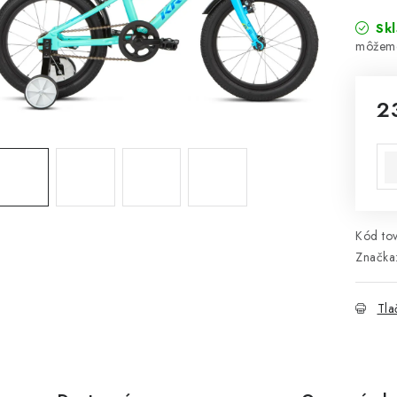
Sk
2
Jed
Kód tov
Značka
Tla