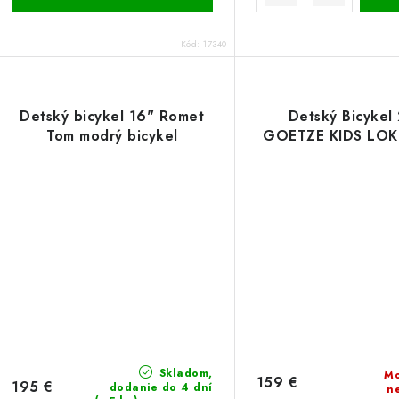
Kód:
17340
Detský bicykel 16" Romet
Detský Bicykel
Tom modrý bicykel
GOETZE KIDS LOK
Skladom,
Mo
159 €
195 €
dodanie do 4 dní
n