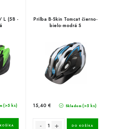
/ L (58 -
Prilba B-Skin Tomcat čierno-
á
bielo-modrá S
15,40 €
(>5 ks)
(>5 ks)
m
Skladom
KOŠÍKA
DO KOŠÍKA