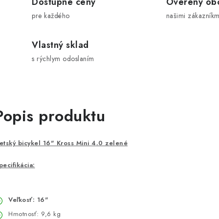
Dostupné ceny
Overený ob
pre každého
našimi zákazníkm
Vlastný sklad
s rýchlym odoslaním
Popis produktu
etský bicykel 16" Kross Mini 4.0 zelené
pecifikácia:
Veľkosť: 16"
Hmotnosť: 9,6 kg