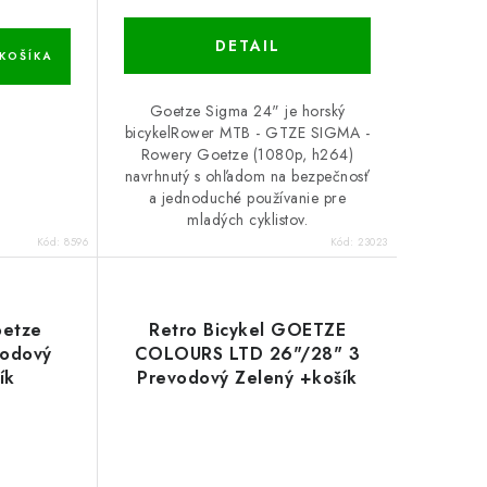
DETAIL
KOŠÍKA
Goetze Sigma 24" je horský
bicykelRower MTB - GTZE SIGMA -
Rowery Goetze (1080p, h264)
navrhnutý s ohľadom na bezpečnosť
a jednoduché používanie pre
mladých cyklistov.
Kód:
8596
Kód:
23023
oetze
Retro Bicykel GOETZE
vodový
COLOURS LTD 26"/28" 3
ík
Prevodový Zelený +košík