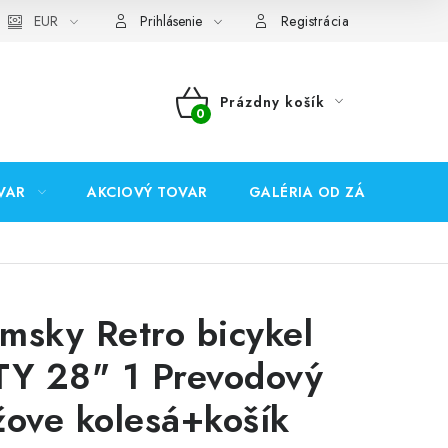
EUR
Prihlásenie
Registrácia
Prázdny košík
NÁKUPNÝ
KOŠÍK
VAR
AKCIOVÝ TOVAR
GALÉRIA OD ZÁKAZNÍKOV
msky Retro bicykel
TY 28" 1 Prevodový
žove kolesá+košík