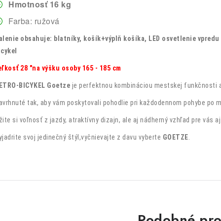
Hmotnosť 16 kg
Farba: ružová
alenie obsahuje: blatníky, košík+výplň košíka, LED osvetlenie vpredu
icykel
eľkosť 28 "na výšku osoby 165 - 185 cm
ETRO-BICYKEL Goetze
je perfektnou kombináciou mestskej funkčnosti a
avrhnuté tak, aby vám poskytovali pohodlie pri každodennom pohybe po m
žite si voľnosť z jazdy, atraktívny dizajn, ale aj nádherný vzhľad pre vás a
yjadrite svoj jedinečný štýl,vyčnievajte z davu vyberte
GOETZE
.
Podobné pro