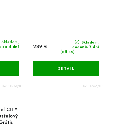
Skladom,
Skladom,
289 €
e do 4 dní
dodanie 7 dni
(>5 ks)
DETAIL
Kód:
18053/BIE
Kód:
17956/BIE
el CITY
astelový
Grátis