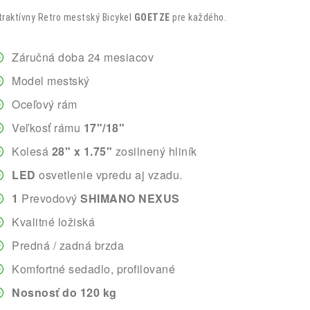
traktívny Retro mestský Bicykel
GOETZE
pre každého.
Záručná doba 24 mesiacov
Model mestský
Oceľový rám
Veľkosť rámu
17"/18"
Kolesá
28" x 1.75"
zosilnený hliník
LED
osvetlenie vpredu aj vzadu.
1
Prevodový
SHIMANO NEXUS
Kvalitné ložiská
Predná / zadná brzda
Komfortné sedadlo, profilované
Nosnosť do 120 kg