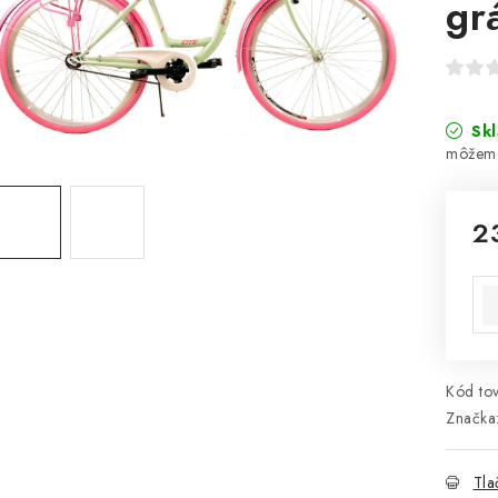
gr
Sk
2
Jed
Kód tov
Značka
Tla