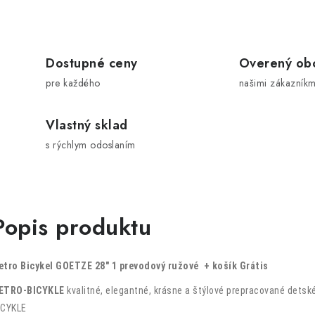
Dostupné ceny
Overený ob
pre každého
našimi zákazníkm
Vlastný sklad
s rýchlym odoslaním
Popis produktu
etro Bicykel GOETZE 28
"
1 prevodový ružové + košík Grátis
ETRO-BICYKLE
kvalitné, elegantné, krásne a štýlové prepracované det
ICYKLE