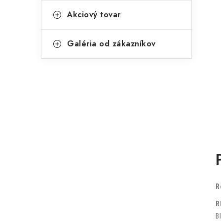
Akciový tovar
Galéria od zákazníkov
R
R
B