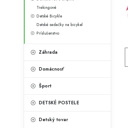
g
ý
Trekingové
ó
Detské Bicykle
p
r
Detské sedačky na bicykel
a
i
Príslušenstvo
e
n
e
Záhrada
l
Domácnosť
Šport
DETSKÉ POSTELE
Detský tovar