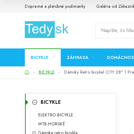
Prejsť
Dopravné a platobné podmienky
Galéria od Zákazni
na
obsah
BICYKLE
ZÁHRADA
DOMÁCNOS
Domov
BICYKLE
Dámsky Retro bicykel CITY 28" 1 Pre
B
K
Preskočiť
BICYKLE
kategórie
a
o
t
ELEKTRO-BICYKLE
č
MTB-HORSKÉ
e
n
Dámske retro bicykle