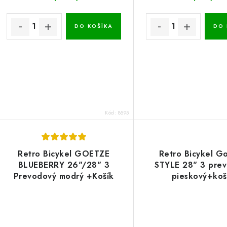
DO KOŠÍKA
DO 
Kód:
8595
Retro Bicykel GOETZE
Retro Bicykel G
BLUEBERRY 26"/28" 3
STYLE 28" 3 pre
Prevodový modrý +Košík
pieskový+koš
Grátis