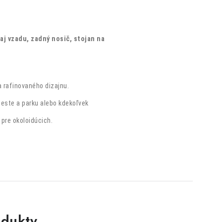
 aj vzadu, zadný nosič, stojan na
 rafinovaného dizajnu.
este a parku alebo kdekoľvek
j pre okoloidúcich.
dukty