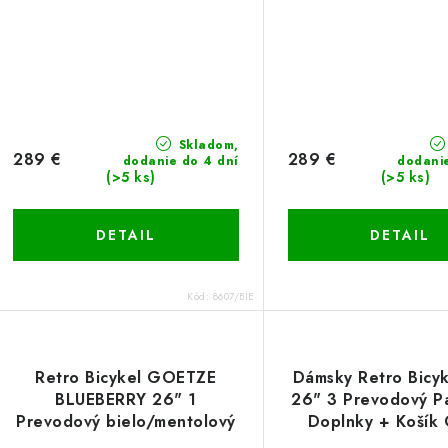
Skladom,
289 €
289 €
dodanie do 4 dní
dodani
(>5 ks)
(>5 ks)
DETAIL
DETAIL
Kód:
8607/BIE
Retro Bicykel GOETZE
Dámsky Retro Bicyk
BLUEBERRY 26" 1
26" 3 Prevodový P
Prevodový bielo/mentolový
Doplnky + Košík 
+Košík Grátis