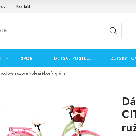
kov
Kontakt
Ť
ŠPORT
DETSKÉ POSTELE
DETSKÝ TO
vodový ružove kolesá+košík grátis
Dá
CI
ru