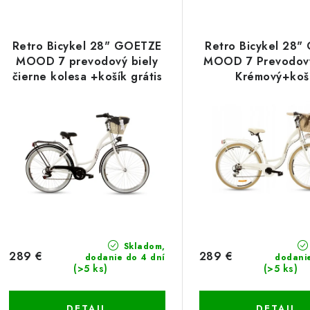
Retro Bicykel 28" GOETZE
Retro Bicykel 28"
MOOD 7 prevodový biely
MOOD 7 Prevodový
čierne kolesa +košík grátis
Krémový+koš
Skladom,
289 €
289 €
dodanie do 4 dní
dodani
(>5 ks)
(>5 ks)
DETAIL
DETAIL