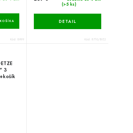
(>5 ks)
DETAIL
KOŠÍKA
Kód:
8999
Kód:
8710/BIE2
OETZE
" 3
+košík