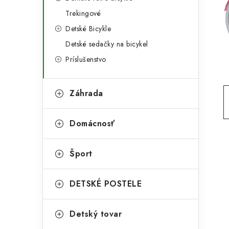
g
ý
Trekingové
ó
Detské Bicykle
p
r
Detské sedačky na bicykel
a
i
Príslušenstvo
e
n
e
Záhrada
l
Domácnosť
Šport
DETSKÉ POSTELE
Detský tovar