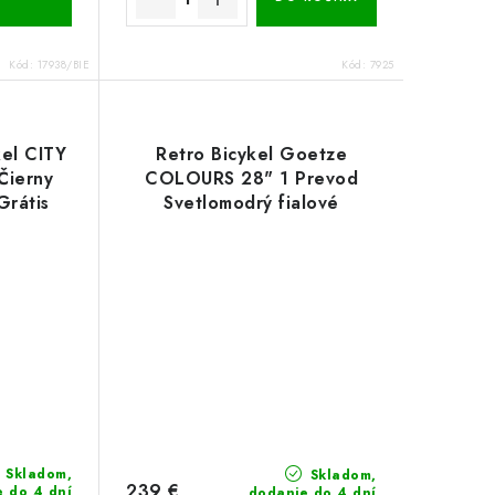
Kód:
17938/BIE
Kód:
7925
el CITY
Retro Bicykel Goetze
Čierny
COLOURS 28" 1 Prevod
Grátis
Svetlomodrý fialové
kolesá+Košík
Skladom,
Skladom,
239 €
e do 4 dní
dodanie do 4 dní