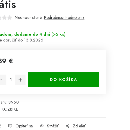
átis
Neohodnotené
Podrobnosti hodnotenia
ladom, dodanie do 4 dní
(>5 ks)
13.8.2026
89 €
notková cena:
DO KOŠÍKA
aru:
8950
:
KOZBIKE
č
Opýtať sa
Strážiť
Zdieľať