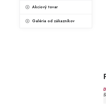
Akciový tovar
Galéria od zákazníkov
D
Š