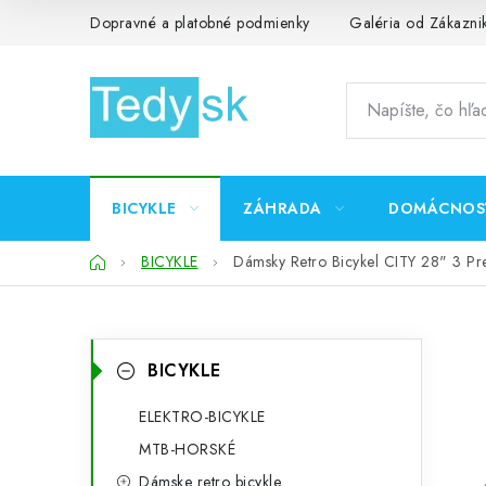
Prejsť
Dopravné a platobné podmienky
Galéria od Zákazni
na
obsah
BICYKLE
ZÁHRADA
DOMÁCNOS
Domov
BICYKLE
Dámsky Retro Bicykel CITY 28" 3 Pr
B
K
Preskočiť
BICYKLE
kategórie
a
o
t
ELEKTRO-BICYKLE
č
MTB-HORSKÉ
e
n
Dámske retro bicykle