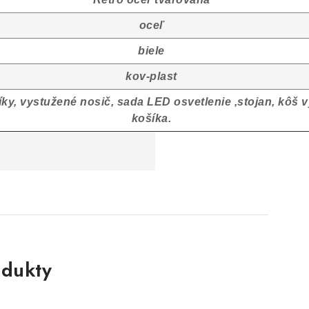
oceľ
biele
kov-plast
íky, vystužené
nosič, sada LED osvetlenie ,
stojan, kôš 
košíka.
dukty