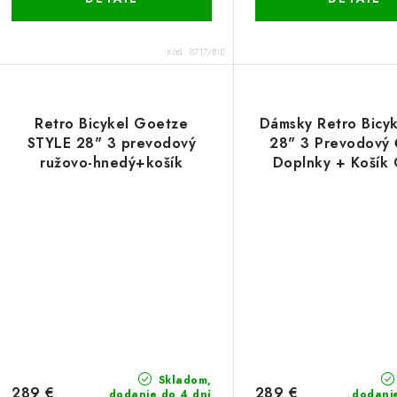
Kód:
8717/BIE
Retro Bicykel Goetze
Dámsky Retro Bicyk
STYLE 28" 3 prevodový
28" 3 Prevodový 
ružovo-hnedý+košík
Doplnky + Košík 
Skladom,
289 €
289 €
dodanie do 4 dní
dodani