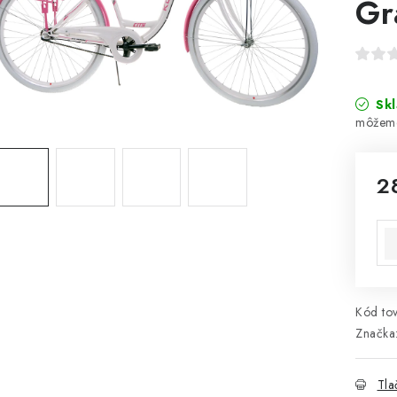
Gr
Sk
2
Jed
Kód tov
Značka
Tla