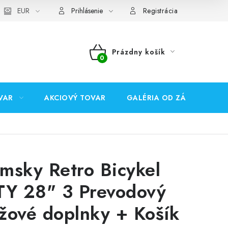
EUR
Prihlásenie
Registrácia
Prázdny košík
NÁKUPNÝ
KOŠÍK
VAR
AKCIOVÝ TOVAR
GALÉRIA OD ZÁKAZNÍKOV
msky Retro Bicykel
TY 28" 3 Prevodový
žové doplnky + Košík