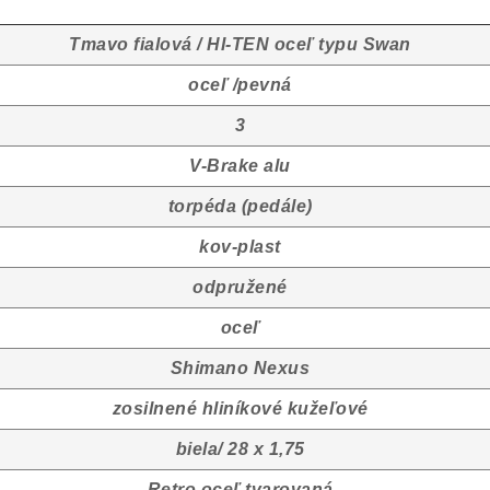
Tmavo fialová / HI-TEN oceľ
typu Swan
oceľ /pevná
3
V-Brake alu
torpéda (pedále)
kov-plast
odpružené
oceľ
Shimano Nexus
zosilnené hliníkové kužeľové
biela/ 28 x 1,75
Retro oceľ tvarovaná