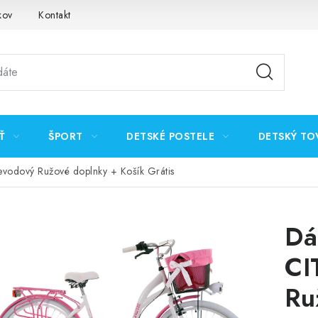
kov
Kontakt
Ť
ŠPORT
DETSKÉ POSTELE
DETSKÝ TO
evodový Ružové doplnky + Košík Grátis
Dá
CI
Ru