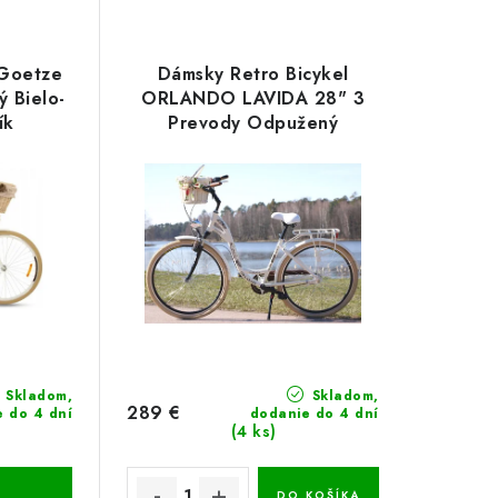
 Goetze
Dámsky Retro Bicykel
 Bielo-
ORLANDO LAVIDA 28" 3
ík
Prevody Odpužený
Hlinikový biely+košík grátis
Skladom,
Skladom,
289 €
e do 4 dní
dodanie do 4 dní
(4 ks)
DO KOŠÍKA