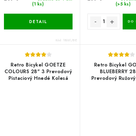
(1 ks)
(>5 ks)
DETAIL
DO 
Kód:
18061/BIE
Retro Bicykel GOETZE
Retro Bicykel G
COLOURS 28" 3 Prevodový
BLUEBERRY 28
Pistaciový Hnedé Kolesá
Prevodový Ružový
+košík
grátis