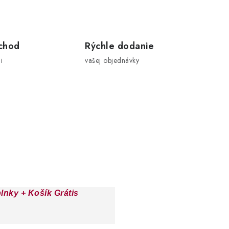
chod
Rýchle dodanie
i
vašej objednávky
nky + Košík Grátis