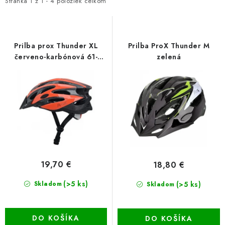
i
e
GALÉRIA OD ZÁKAZNÍKOV
Stránka
1
z
1
-
4
položiek celkom
s
n
BLOG
p
i
r
e
Prilba prox Thunder XL
Prilba ProX Thunder M
KONTAKT
o
p
červeno-karbónová 61-
zelená
63cm
d
r
Dopravné a platobné podmienky
Galéria od Zákaznikov
u
o
Kontakt
k
d
t
u
o
k
v
t
o
19,70 €
18,80 €
v
(>5 ks)
(>5 ks)
Skladom
Skladom
DO KOŠÍKA
DO KOŠÍKA