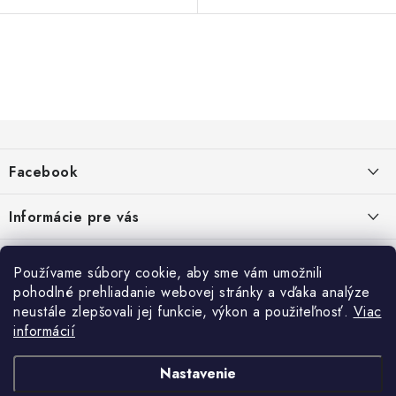
O
v
l
Z
á
á
d
Facebook
p
a
ä
c
Informácie pre vás
i
t
e
i
Dopravné a platobné podmienky
Blog
p
Používame súbory cookie, aby sme vám umožnili
e
Galéria od Zákaznikov
pohodlné prehliadanie webovej stránky a vďaka analýze
r
Krycie plachty, ešte lepšia kvalita
Obchodné podmienky
Ochrana osobných údajov
neustále zlepšovali jej funkcie, výkon a použiteľnosť.
Viac
v
Alternatívne riešenie sporov online - RSO
ČO SÚ TO „COOKIES“?
Kontakt
informácií
Reklamačné podmienky
Vrátenie
k
TIPY A RADY AKO SADIŤ DO SKLENÍKA
y
Nastavenie
v
NÁVOD NA MONTÁŽ RETRO BICYKLA