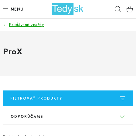
Prejsť
Hľad
na
obsah
Predávané značky
BICYKLE
ZÁHRADA
ProX
DOMÁCNOSŤ
ŠPORT
DETSKÉ POSTELE
FILTROVAŤ PRODUKTY
DETSKÝ TOVAR
V
R
ODPORÚČAME
ý
a
AKCIOVÝ TOVAR
p
d