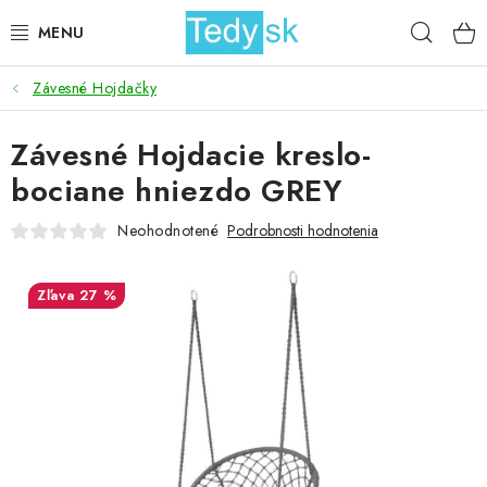
Prejsť
Hľad
na
obsah
Závesné Hojdačky
BICYKLE
Závesné Hojdacie kreslo-
ZÁHRADA
bociane hniezdo GREY
DOMÁCNOSŤ
Neohodnotené
Podrobnosti hodnotenia
ŠPORT
27 %
DETSKÉ POSTELE
DETSKÝ TOVAR
AKCIOVÝ TOVAR