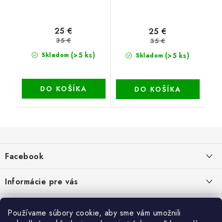
25 €
25 €
35 €
35 €
(>5 ks)
(>5 ks)
Skladom
Skladom
DO KOŠÍKA
DO KOŠÍKA
Z
á
Facebook
p
ä
Informácie pre vás
t
i
Dopravné a platobné podmienky
Blog
Používame súbory cookie, aby sme vám umožnili
e
Galéria od Zákaznikov