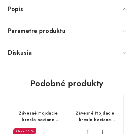
Popis
Parametre produktu
Diskusia
Podobné produkty
Závesné Hojdacie
Závesné Hojdacie
kreslo-bociane
kreslo-bociane
hniezdo WHITE
hniezdo H-422 GREY
35 %