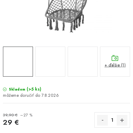
GALÉRIA OD ZÁKAZNÍKOV
BLOG
KONTAKT
Dopravné a platobné podmienky
Galéria od Zákaznikov
Kontakt
+ ďalšie (1)
(>5 ks)
Skladom
7.8.2026
39,90 €
–27 %
29 €
Jednotková cena: