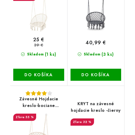
25 €
40,99 €
39 €
(1 ks)
(3 ks)
Skladom
Skladom
DO KOŠÍKA
DO KOŠÍKA
Závesné Hojdacie
KRYT na závesné
kreslo-bociane
hojdacie kreslo -čierny
hniezdo CREME
55 %
32 %