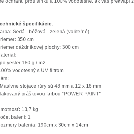
re ochranu proti slnku a 100% vodotesné, ak vás prekvapí z
echnické špecifikácie:
arba: Šedá - béžová - zelená (voliteľné)
riemer: 350 cm
riemer dáždnikovej plochy: 300 cm
ateriál:
 polyester 180 g / m2
100% vodotesný s UV filtrom
R
ám:
 Masívne stojace rúry sú 48 mm a 12 x 18 mm
 lakovaný práškovou farbou "POWER PAINT"
motnosť: 13,7 kg
očet balení: 1
ozmery balenia: 190cm x 30cm x 14cm