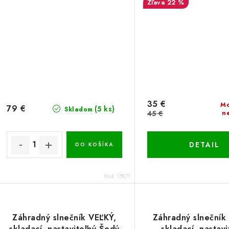
22 %
35 €
Mo
79 €
(5 ks)
Skladom
45 €
n
DETAIL
DO KOŠÍKA
Kód:
15871
Záhradný slnečník VEĽKÝ,
Záhradný slnečník
skladací, nastaviteľný Šedý
skladací, nastavi