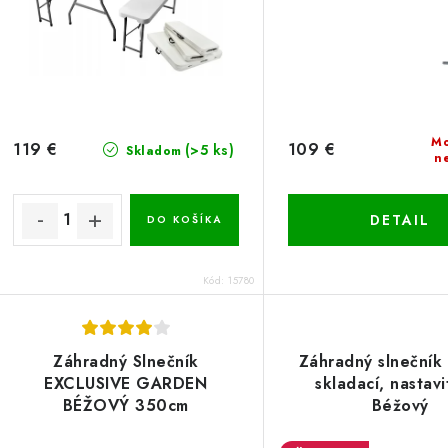
Mo
119 €
109 €
(>5 ks)
Skladom
n
DETAIL
DO KOŠÍKA
Kód:
15780
Záhradný Slnečník
Záhradný slnečník
EXCLUSIVE GARDEN
skladací, nastavi
BÉŽOVÝ 350cm
Béžový