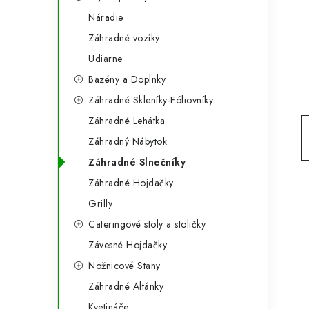
g
ý
Náradie
ó
Záhradné vozíky
p
r
Udiarne
a
i
Bazény a Doplnky
e
n
Záhradné Skleníky-Fóliovníky
e
Záhradné Lehátka
Záhradný Nábytok
l
Záhradné Slnečníky
Záhradné Hojdačky
Grilly
Cateringové stoly a stoličky
Závesné Hojdačky
Nožnicové Stany
Záhradné Altánky
Kvetináče