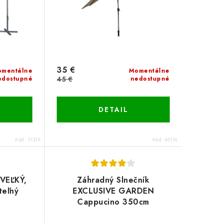
35 €
mentálne
Momentálne
edostupné
45 €
nedostupné
DETAIL
Kód:
17219
Kód:
60116
 VEĽKÝ,
Záhradný Slnečník
teľný
EXCLUSIVE GARDEN
Cappucino 350cm