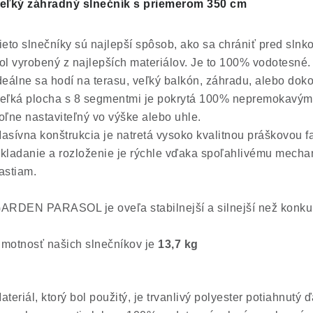
eľký záhradný slnečník s priemerom 350 cm
ieto slnečníky sú najlepší spôsob, ako sa chrániť pred sl
ol vyrobený z najlepších materiálov. Je to 100% vodotesné.
deálne sa hodí na terasu, veľký balkón, záhradu, alebo doko
eľká plocha s 8 segmentmi je pokrytá 100% nepremokavým 
oľne nastaviteľný vo výške alebo uhle.
asívna konštrukcia je natretá vysoko kvalitnou práškovo
kladanie a rozloženie je rýchle vďaka spoľahlivému mecha
astiam.
ARDEN PARASOL je oveľa stabilnejší a silnejší než konkur
motnosť našich slnečníkov je
13,7 kg
ateriál, ktorý bol použitý, je trvanlivý polyester potiahnutý 