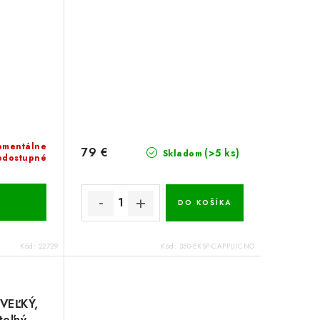
mentálne
79 €
(>5 ks)
Skladom
edostupné
DO KOŠÍKA
Kód:
22729
Kód:
350-EKSP-CAPPUICNO
 VEĽKÝ,
teľný