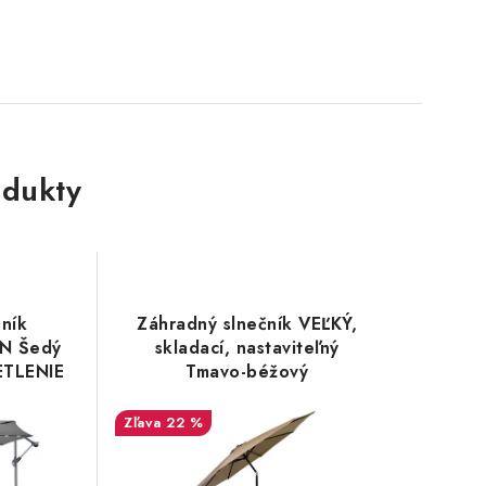
dukty
ník
Záhradný slnečník VEĽKÝ,
N Šedý
skladací, nastaviteľný
ETLENIE
Tmavo-béžový
22 %