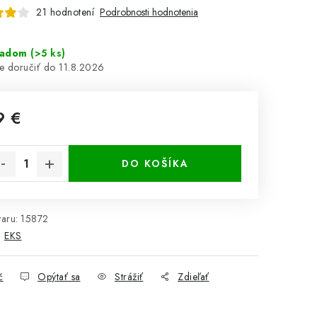
21 hodnotení
Podrobnosti hodnotenia
ladom
(>5 ks)
11.8.2026
9 €
notková cena:
DO KOŠÍKA
aru:
15872
:
EKS
č
Opýtať sa
Strážiť
Zdieľať