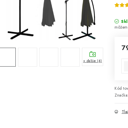
Sk
7
Jed
+ ďalšie (4)
Kód tov
Značka
Tla