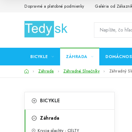
Prejsť
Dopravné a platobné podmienky
Galéria od Zákazni
na
obsah
BICYKLE
ZÁHRADA
DOMÁCNOS
Domov
Záhrada
Záhradné Slnečníky
Záhradný S
B
K
Preskočiť
BICYKLE
kategórie
a
o
t
č
Záhrada
e
n
Krycie plachty - CELTY