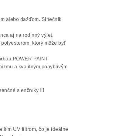
nkom alebo dažďom. Slnečník
nca aj na rodinný výlet.
polyesterom, ktorý môže byť
u farbou POWER PAINT
nizmu a kvalitným pohyblivým
enčné slenčníky !!!
ďalším UV filtrom,
čo je ideálne