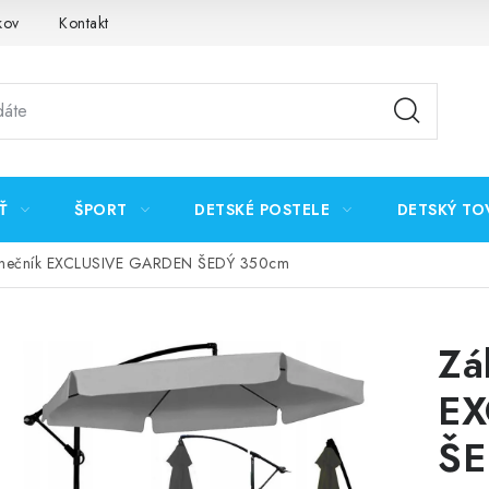
kov
Kontakt
Ť
ŠPORT
DETSKÉ POSTELE
DETSKÝ TO
lnečník EXCLUSIVE GARDEN ŠEDÝ 350cm
Zá
EX
ŠE