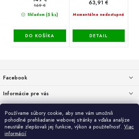
63,91 €
169 €
(5 ks)
Skladom
Momentálne nedostupné
DO KOŠÍKA
DETAIL
Z
á
Facebook
p
ä
Informácie pre vás
t
i
Dopravné a platobné podmienky
Blog
Používame súbory cookie, aby sme vám umožnili
e
Galéria od Zákaznikov
pohodlné prehliadanie webovej stránky a vďaka analýze
Krycie plachty, ešte lepšia kvalita
Obchodné podmienky
Ochrana osobných údajov
neustále zlepšovali jej funkcie, výkon a použiteľnosť.
Viac
Alternatívne riešenie sporov online - RSO
ČO SÚ TO „COOKIES“?
Kontakt
informácií
Reklamačné podmienky
Vrátenie
TIPY A RADY AKO SADIŤ DO SKLENÍKA