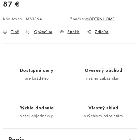
87 €
Jednotková cena:
Kód tovaru:
MS3364
Značka:
MODERNHOME
Tlač
Opýtať sa
Strážiť
Zdieľať
Dostupné ceny
Overený obchod
pre každého
našimi zákazníkmi
Rýchle dodanie
Vlastný sklad
vašej objednávky
s rýchlym odoslaním
Popis