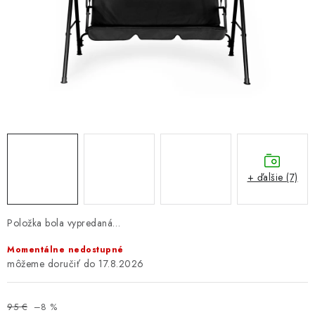
GALÉRIA OD ZÁKAZNÍKOV
BLOG
KONTAKT
Dopravné a platobné podmienky
Galéria od Zákaznikov
Kontakt
+ ďalšie (7)
Položka bola vypredaná…
Momentálne nedostupné
17.8.2026
95 €
–8 %