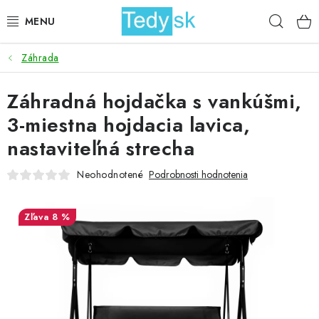
Prejsť
Hľad
na
obsah
Záhrada
BICYKLE
Záhradná hojdačka s vankúšmi,
ZÁHRADA
3-miestna hojdacia lavica,
DOMÁCNOSŤ
nastaviteľná strecha
ŠPORT
Neohodnotené
Podrobnosti hodnotenia
DETSKÉ POSTELE
8 %
DETSKÝ TOVAR
AKCIOVÝ TOVAR