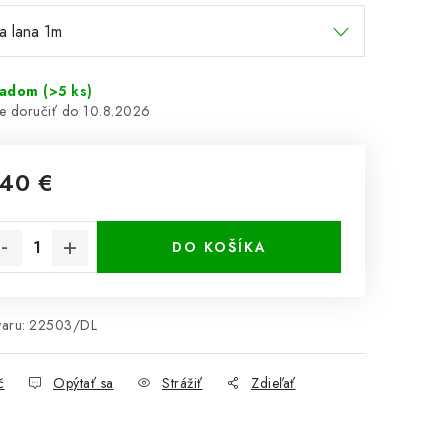
ladom
(>5 ks)
10.8.2026
,40 €
notková cena:
DO KOŠÍKA
aru:
22503/DL
č
Opýtať sa
Strážiť
Zdieľať