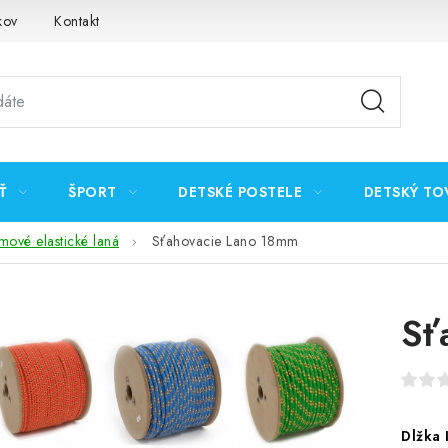
kov
Kontakt
Ť
ŠPORT
DETSKÉ POSTELE
DETSKÝ TO
ové elastické laná
Sťahovacie Lano 18mm
Sť
Dlžka 