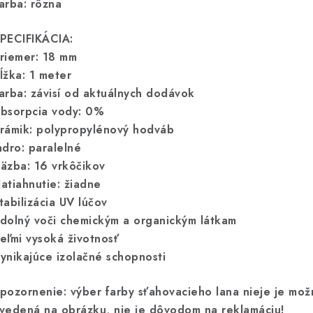
arba: rôzna
PECIFIKÁCIA:
riemer: 18 mm
ĺžka: 1 meter
arba: závisí od aktuálnych dodávok
bsorpcia vody: 0%
rámik: polypropylénový hodváb
adro: paralelné
äzba: 16 vrkôčikov
atiahnutie: žiadne
tabilizácia UV lúčov
dolný voči chemickým a organickým látkam
eľmi vysoká životnosť
ynikajúce izolačné schopnosti
pozornenie: výber farby sťahovacieho lana nieje je možn
vedená na obrázku, nie je dôvodom na reklamáciu!