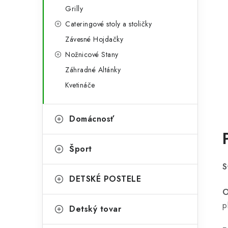
Grilly
Cateringové stoly a stoličky
Závesné Hojdačky
Nožnicové Stany
Záhradné Altánky
Kvetináče
Domácnosť
Šport
S
DETSKÉ POSTELE
O
p
Detský tovar