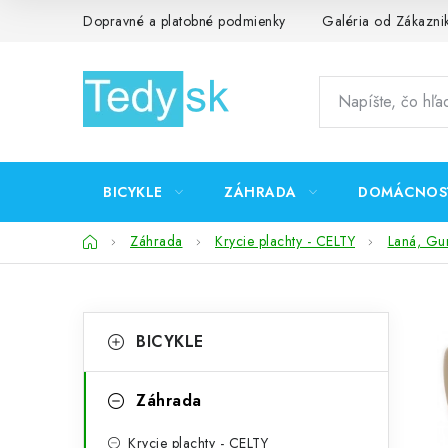
Prejsť
Dopravné a platobné podmienky
Galéria od Zákazni
na
obsah
BICYKLE
ZÁHRADA
DOMÁCNOS
Domov
Záhrada
Krycie plachty - CELTY
Laná, Gum
B
K
Preskočiť
BICYKLE
kategórie
a
o
t
č
Záhrada
e
n
Krycie plachty - CELTY