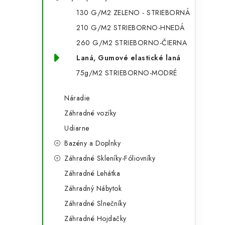
g
ý
130 G/M2 ZELENO - STRIEBORNÁ
ó
210 G/M2 STRIEBORNO-HNEDÁ
p
r
260 G/M2 STRIEBORNO-ČIERNA
a
i
Laná, Gumové elastické laná
e
n
75g/M2 STRIEBORNO-MODRÉ
e
Náradie
l
Záhradné vozíky
Udiarne
Bazény a Doplnky
Záhradné Skleníky-Fóliovníky
Záhradné Lehátka
Záhradný Nábytok
Záhradné Slnečníky
Záhradné Hojdačky