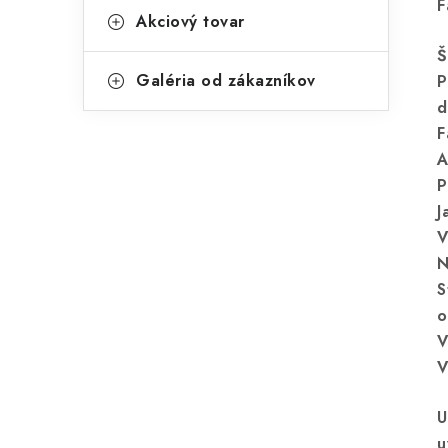
F
Akciový tovar
Š
Galéria od zákazníkov
P
d
F
A
P
J
V
N
S
o
V
V
U
u