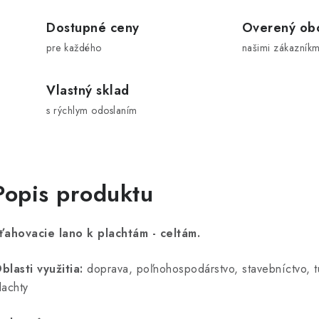
Dostupné ceny
Overený ob
pre každého
našimi zákazníkm
Vlastný sklad
s rýchlym odoslaním
Popis produktu
ťahovacie lano k plachtám - celtám.
blasti využitia:
doprava, poľnohospodárstvo, stavebníctvo, tur
lachty