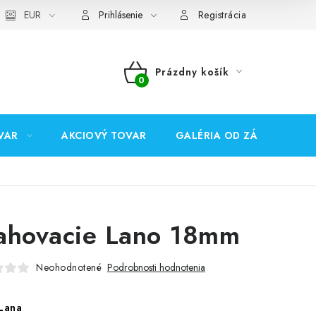
EUR
Prihlásenie
Registrácia
Prázdny košík
NÁKUPNÝ
KOŠÍK
VAR
AKCIOVÝ TOVAR
GALÉRIA OD ZÁKAZNÍKOV
ahovacie Lano 18mm
Neohodnotené
Podrobnosti hodnotenia
Lana