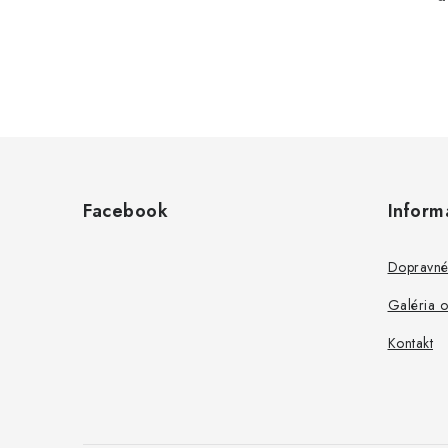
Z
á
Facebook
Inform
p
ä
Dopravné
t
Galéria 
i
Kontakt
e