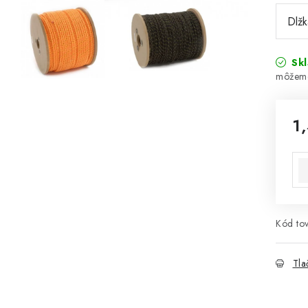
Sk
1
Jed
Kód tov
Tla