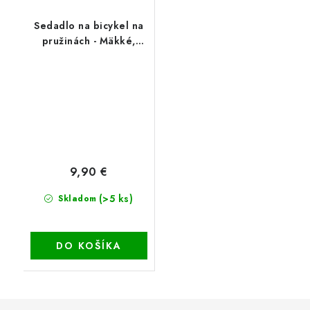
Sedadlo na bicykel na
pružinách - Mäkké,
pohodlné
9,90 €
(>5 ks)
Skladom
DO KOŠÍKA
Z