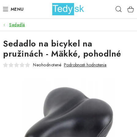
Prejsť
Hľad
na
obsah
Sedadlá
BICYKLE
Sedadlo na bicykel na
ZÁHRADA
pružinách - Mäkké, pohodlné
DOMÁCNOSŤ
Neohodnotené
Podrobnosti hodnotenia
ŠPORT
DETSKÉ POSTELE
DETSKÝ TOVAR
AKCIOVÝ TOVAR