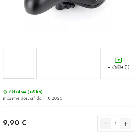
GALÉRIA OD ZÁKAZNÍKOV
BLOG
KONTAKT
Dopravné a platobné podmienky
Galéria od Zákaznikov
Kontakt
+ ďalšie (1)
(>5 ks)
Skladom
11.8.2026
9,90 €
Jednotková cena: