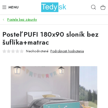
Prejsť
Hľad
na
obsah
Postele bez zásuvky
BICYKLE
Posteľ PUFI 180x90 sloník bez
ZÁHRADA
šuflíka+matrac
DOMÁCNOSŤ
Neohodnotené
Podrobnosti hodnotenia
ŠPORT
DETSKÉ POSTELE
DETSKÝ TOVAR
AKCIOVÝ TOVAR