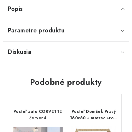
Popis
Parametre produktu
Diskusia
Podobné produkty
Posteľ auto CORVETTE
Posteľ Domček Pravý
červená
160x80 + matrac +rošt
160x80+matrac+rošt
dub