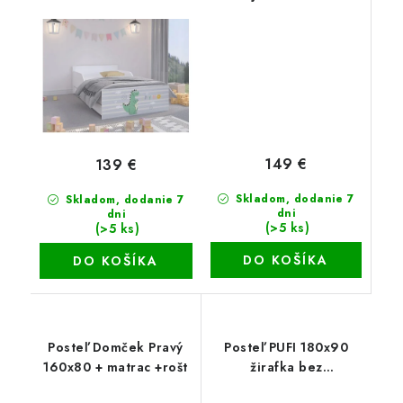
matrac+rošt
šuflíka+matrac+rošt
149 €
139 €
Skladom, dodanie 7
Skladom, dodanie 7
dni
dni
(>5 ks)
(>5 ks)
DO KOŠÍKA
DO KOŠÍKA
Posteľ Domček Pravý
Posteľ PUFI 180x90
160x80 + matrac +rošt
žirafka bez
šuflíka+matrac