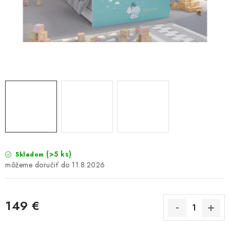
GALÉRIA OD ZÁKAZNÍKOV
BLOG
KONTAKT
Dopravné a platobné podmienky
Galéria od Zákaznikov
Kontakt
(>5 ks)
Skladom
11.8.2026
149 €
Jednotková cena: