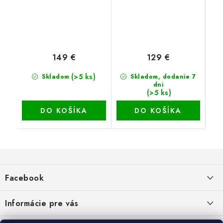
149 €
129 €
(>5 ks)
Skladom
Skladom, dodanie 7
dni
(>5 ks)
DO KOŠÍKA
DO KOŠÍKA
Z
á
Facebook
p
ä
Informácie pre vás
t
Dopravné a platobné podmienky