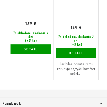
159 €
139 €
Skladom, dodanie 7
dni
Skladom, dodanie 7
(>5 ks)
dni
(>5 ks)
DETAIL
DETAIL
Flexibilné ohnutie rámu
zaručuje najvyšší komfort
spánku.
Z
á
Facebook
p