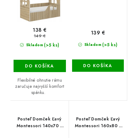
138 €
139 €
149 €
(>5 ks)
(>5 ks)
Skladom
Skladom
DO KOŠÍKA
DO KOŠÍKA
Flexibilné ohnutie rámu
zaručuje najvyšší komfort
spánku.
Posteľ Domček Ľavý
Posteľ Domček Ľavý
Montessori 140x70 +
Montessori 160x80 +
matrac+rošt
matrac+rošt dub