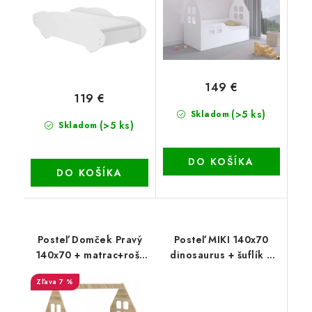
149 €
119 €
(>5 ks)
Skladom
(>5 ks)
Skladom
DO KOŠÍKA
DO KOŠÍKA
Posteľ Domček Pravý
Posteľ MIKI 140x70
140x70 + matrac+rošt
dinosaurus + šuflík +
dub
matrac+rošt
7 %