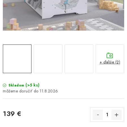
GALÉRIA OD ZÁKAZNÍKOV
BLOG
KONTAKT
Dopravné a platobné podmienky
Galéria od Zákaznikov
Kontakt
+ ďalšie (2)
(>5 ks)
Skladom
11.8.2026
139 €
Jednotková cena: