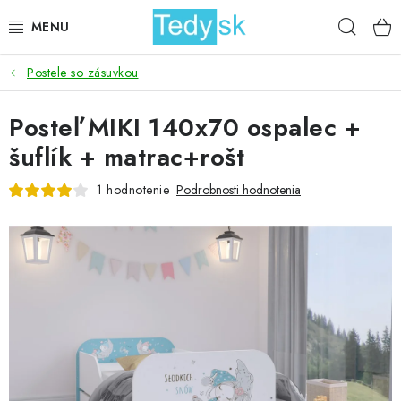
Prejsť
Hľad
na
obsah
Postele so zásuvkou
BICYKLE
Posteľ MIKI 140x70 ospalec +
ZÁHRADA
šuflík + matrac+rošt
DOMÁCNOSŤ
1 hodnotenie
Podrobnosti hodnotenia
ŠPORT
DETSKÉ POSTELE
DETSKÝ TOVAR
AKCIOVÝ TOVAR