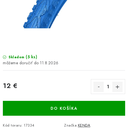
GALÉRIA OD ZÁKAZNÍKOV
BLOG
KONTAKT
Dopravné a platobné podmienky
Galéria od Zákaznikov
Kontakt
(5 ks)
Skladom
11.8.2026
12 €
Jednotková cena:
DO KOŠÍKA
Kód tovaru:
17334
Značka:
KENDA