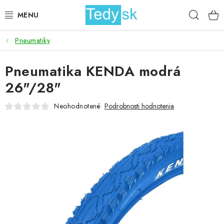
Prejsť
Hľad
na
obsah
Pneumatiky
BICYKLE
Pneumatika KENDA modrá
ZÁHRADA
26"/28"
DOMÁCNOSŤ
Neohodnotené
Podrobnosti hodnotenia
ŠPORT
DETSKÉ POSTELE
DETSKÝ TOVAR
AKCIOVÝ TOVAR