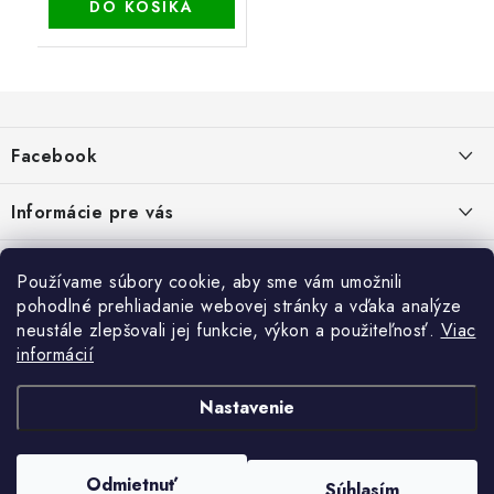
DO KOŠÍKA
Z
á
Facebook
p
ä
Informácie pre vás
t
i
Dopravné a platobné podmienky
Blog
Používame súbory cookie, aby sme vám umožnili
e
Galéria od Zákaznikov
pohodlné prehliadanie webovej stránky a vďaka analýze
Krycie plachty, ešte lepšia kvalita
Obchodné podmienky
Ochrana osobných údajov
neustále zlepšovali jej funkcie, výkon a použiteľnosť.
Viac
Alternatívne riešenie sporov online - RSO
ČO SÚ TO „COOKIES“?
Kontakt
informácií
Reklamačné podmienky
Vrátenie
TIPY A RADY AKO SADIŤ DO SKLENÍKA
Nastavenie
NÁVOD NA MONTÁŽ RETRO BICYKLA
Odmietnuť
Súhlasím
Copyright 2026
Tedy.sk
. Všetky práva vyhradené.