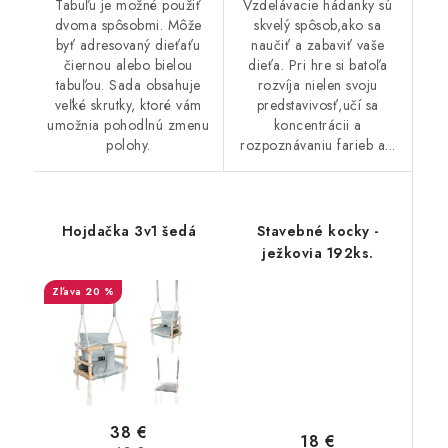
Tabuľu je možné použiť
Vzdelávacie hádanky sú
dvoma spôsobmi. Môže
skvelý spôsob,ako sa
byť adresovaný dieťaťu
naučiť a zabaviť vaše
čiernou alebo bielou
dieťa. Pri hre si batoľa
tabuľou. Sada obsahuje
rozvíja nielen svoju
veľké skrutky, ktoré vám
predstavivosť,učí sa
umožnia pohodlnú zmenu
koncentrácii a
polohy.
rozpoznávaniu farieb a...
Hojdačka 3v1 šedá
Stavebné kocky -
ježkovia 192ks.
20 %
38 €
18 €