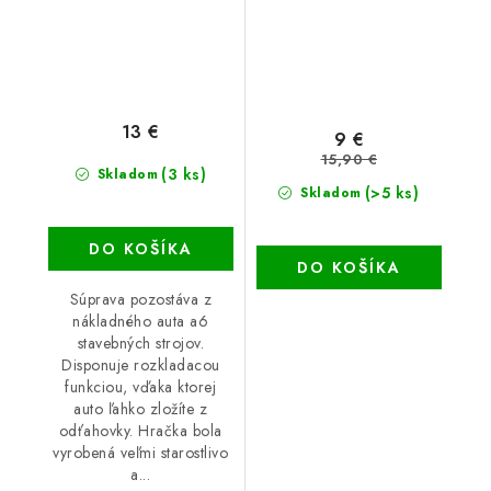
13 €
9 €
15,90 €
(3 ks)
Skladom
(>5 ks)
Skladom
DO KOŠÍKA
DO KOŠÍKA
Súprava pozostáva z
nákladného auta a6
stavebných strojov.
Disponuje rozkladacou
funkciou, vďaka ktorej
auto ľahko zložíte z
odťahovky. Hračka bola
vyrobená veľmi starostlivo
a...