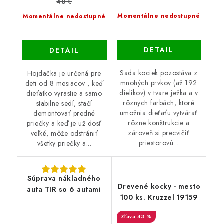
48 €
Momentálne nedostupné
Momentálne nedostupné
DETAIL
DETAIL
Sada kociek pozostáva z
Hojdačka je určená pre
mnohých prvkov (až 192
deti od 8 mesiacov , keď
dielikov) v tvare ježka a v
dieťatko vyrastie a samo
rôznych farbách, ktoré
stabilne sedí, stačí
umožnia dieťaťu vytvárať
demontovať predné
rôzne konštrukcie a
priečky a keď je už dosť
zároveň si precvičiť
veľké, môže odstrániť
priestorovú...
všetky priečky a...
Súprava nákladného
Drevené kocky - mesto
auta TIR so 6 autami
100 ks. Kruzzel 19159
43 %