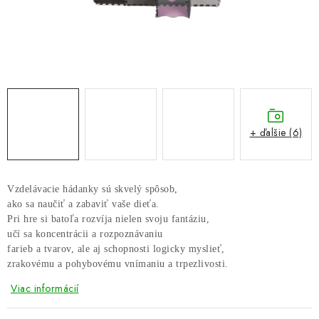
GALÉRIA OD ZÁKAZNÍKOV
BLOG
KONTAKT
Dopravné a platobné podmienky
Galéria od Zákaznikov
+ ďalšie (6)
Kontakt
Vzdelávacie hádanky sú skvelý spôsob, 
ako sa naučiť a zabaviť vaše dieťa. 
Pri hre si batoľa rozvíja nielen svoju fantáziu,
učí sa koncentrácii a rozpoznávaniu
farieb a tvarov, ale aj schopnosti logicky myslieť,
zrakovému a pohybovému vnímaniu a trpezlivosti.
Viac informácií