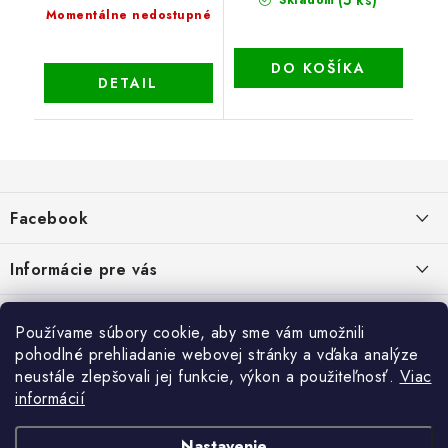
Momentálne nedostupné
DO KOŠÍKA
DETAIL
Z
á
Facebook
p
ä
Informácie pre vás
t
i
Dopravné a platobné podmienky
Blog
Používame súbory cookie, aby sme vám umožnili
e
Galéria od Zákaznikov
pohodlné prehliadanie webovej stránky a vďaka analýze
Krycie plachty, ešte lepšia kvalita
Obchodné podmienky
Ochrana osobných údajov
neustále zlepšovali jej funkcie, výkon a použiteľnosť.
Viac
Alternatívne riešenie sporov online - RSO
ČO SÚ TO „COOKIES“?
Kontakt
informácií
Reklamačné podmienky
Vrátenie
TIPY A RADY AKO SADIŤ DO SKLENÍKA
Nastavenie