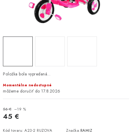
GALÉRIA OD ZÁKAZNÍKOV
BLOG
KONTAKT
Dopravné a platobné podmienky
Galéria od Zákaznikov
Kontakt
Položka bola vypredaná…
Momentálne nedostupné
17.8.2026
56 €
–19 %
45 €
Jednotková cena:
Kód tovaru:
A23-2 RUZOVA
Značka:
RAMIZ