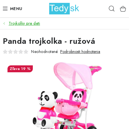
Prejsť
Hľad
na
obsah
Trojkolky pre deti
BICYKLE
Panda trojkolka - ružová
ZÁHRADA
Neohodnotené
Podrobnosti hodnotenia
DOMÁCNOSŤ
19 %
ŠPORT
DETSKÉ POSTELE
DETSKÝ TOVAR
AKCIOVÝ TOVAR