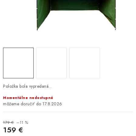
GALÉRIA OD ZÁKAZNÍKOV
BLOG
KONTAKT
Dopravné a platobné podmienky
Galéria od Zákaznikov
Kontakt
Položka bola vypredaná…
Momentálne nedostupné
17.8.2026
179 €
–11 %
159 €