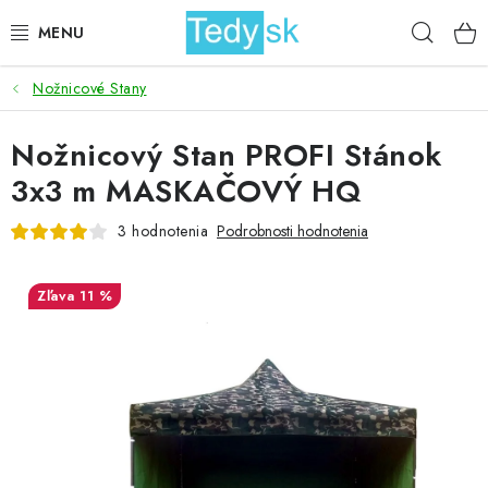
Prejsť
Hľad
na
obsah
Nožnicové Stany
BICYKLE
Nožnicový Stan PROFI Stánok
ZÁHRADA
3x3 m MASKAČOVÝ HQ
DOMÁCNOSŤ
3 hodnotenia
Podrobnosti hodnotenia
ŠPORT
11 %
DETSKÉ POSTELE
DETSKÝ TOVAR
AKCIOVÝ TOVAR