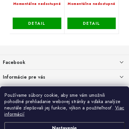
Momentálne nedostupné
Momentálne nedostupné
DETAIL
DETAIL
Z
á
Facebook
p
ä
Informácie pre vás
t
i
Dopravné a platobné podmienky
Blog
Používame súbory cookie, aby sme vám umožnili
e
Galéria od Zákaznikov
pohodlné prehliadanie webovej stránky a vďaka analýze
Krycie plachty, ešte lepšia kvalita
Obchodné podmienky
Ochrana osobných údajov
neustále zlepšovali jej funkcie, výkon a použiteľnosť.
Viac
Alternatívne riešenie sporov online - RSO
ČO SÚ TO „COOKIES“?
Kontakt
informácií
Reklamačné podmienky
Vrátenie
TIPY A RADY AKO SADIŤ DO SKLENÍKA
Nastavenie