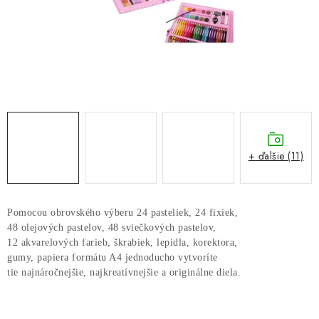
GALÉRIA OD ZÁKAZNÍKOV
BLOG
KONTAKT
Dopravné a platobné podmienky
Galéria od Zákaznikov
Kontakt
+ ďalšie (11)
Pomocou obrovského výberu 24 pasteliek, 24 fixiek, 
48 olejových pastelov, 48 sviečkových pastelov, 
12 akvarelových farieb, škrabiek, lepidla, korektora, 
gumy, papiera formátu A4 jednoducho vytvoríte 
tie najnáročnejšie, najkreatívnejšie a originálne diela.