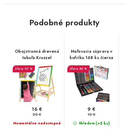
Podobné produkty
Obojstranná drevená
Maľovacia súprava v
tabuľa Kruzzel
kufríku 168 ks čierna
27 %
25 %
16 €
9 €
22 €
12 €
(>5 ks)
Momentálne nedostupné
Skladom