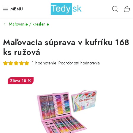
Prejsť
Hľad
na
obsah
Maľovanie / kreslenie
BICYKLE
Maľovacia súprava v kufríku 168
ZÁHRADA
ks ružová
DOMÁCNOSŤ
1 hodnotenie
Podrobnosti hodnotenia
ŠPORT
18 %
DETSKÉ POSTELE
DETSKÝ TOVAR
AKCIOVÝ TOVAR