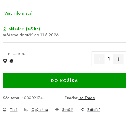
Viac informácií
(>5 ks)
Skladom
11.8.2026
11 €
–18 %
9 €
Jednotková cena:
DO KOŠÍKA
Kód tovaru:
00009174
Značka:
Iso Trade
Tlač
Opýtať sa
Strážiť
Zdieľať