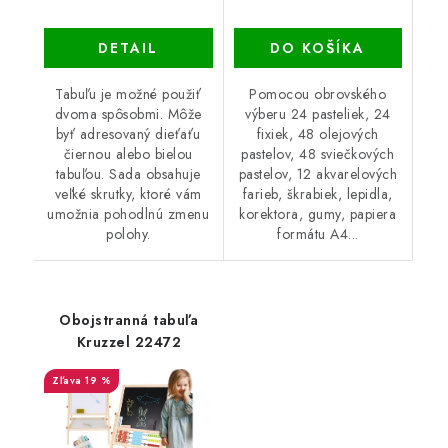
DETAIL
DO KOŠÍKA
Tabuľu je možné použiť
Pomocou obrovského
dvoma spôsobmi. Môže
výberu 24 pasteliek, 24
byť adresovaný dieťaťu
fixiek, 48 olejových
čiernou alebo bielou
pastelov, 48 sviečkových
tabuľou. Sada obsahuje
pastelov, 12 akvarelových
veľké skrutky, ktoré vám
farieb, škrabiek, lepidla,
umožnia pohodlnú zmenu
korektora, gumy, papiera
polohy.
formátu A4...
Obojstranná tabuľa
Kruzzel 22472
19 %