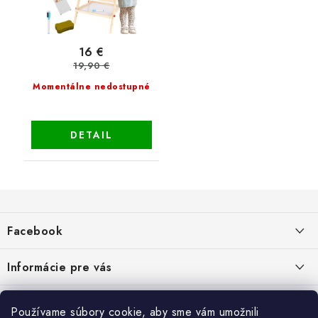
16 €
19,90 €
Momentálne nedostupné
DETAIL
Z
á
Facebook
p
ä
Informácie pre vás
t
i
Dopravné a platobné podmienky
Blog
Používame súbory cookie, aby sme vám umožnili
e