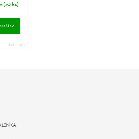
(>5 ks)
m
KOŠÍKA
Kód:
17332
KLENÍKA