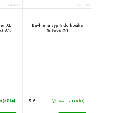
Kód:
17237
Kód:
17302
der XL
Bavlnená výplň do košíka
vá 61-
Ružová G1
9 €
(>5 ks)
(>5 ks)
m
Skladom