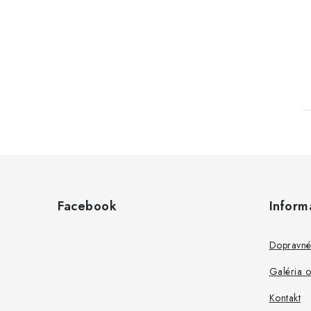
Z
á
Facebook
Inform
p
ä
Dopravné
t
Galéria 
i
Kontakt