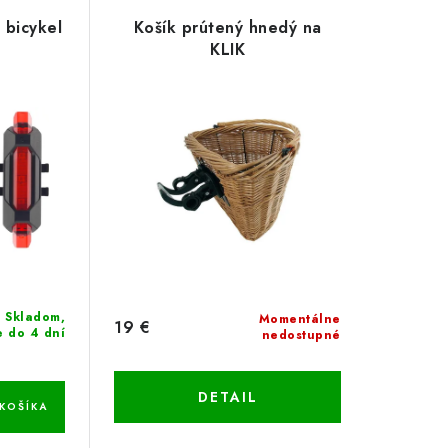
 bicykel
Košík prútený hnedý na
KLIK
Skladom,
Momentálne
19 €
e do 4 dní
nedostupné
DETAIL
KOŠÍKA