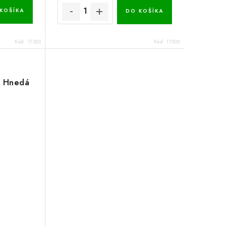
KOŠÍKA
DO KOŠÍKA
Kód:
17350
Kód:
17305
A Hnedá