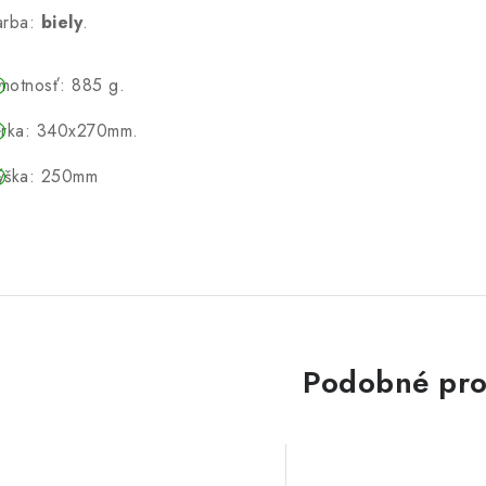
arba:
biely
.
motnosť: 885 g.
írka: 340x270mm.
ýška: 250mm
Podobné pro