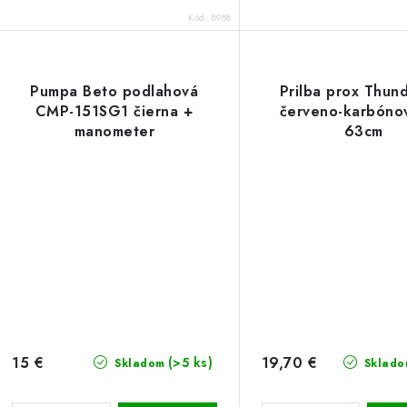
Kód:
8988
Pumpa Beto podlahová
Prilba prox Thun
CMP-151SG1 čierna +
červeno-karbóno
manometer
63cm
15 €
19,70 €
(>5 ks)
Skladom
Sklado