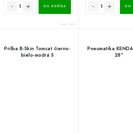
DO KOŠÍKA
DO 
Kód:
17297
Prilba B-Skin Tomcat čierno-
Pneumatika KEND
bielo-modrá S
28"