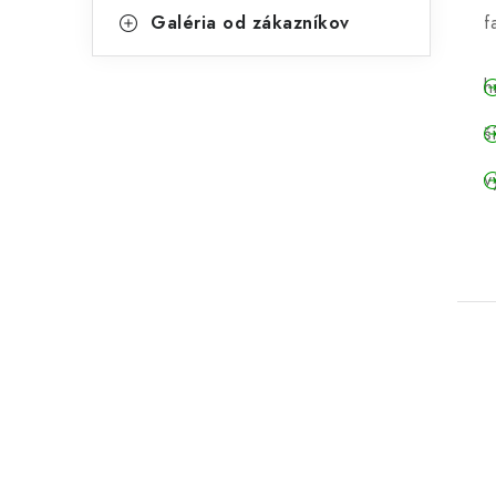
Galéria od zákazníkov
f
h
š
v