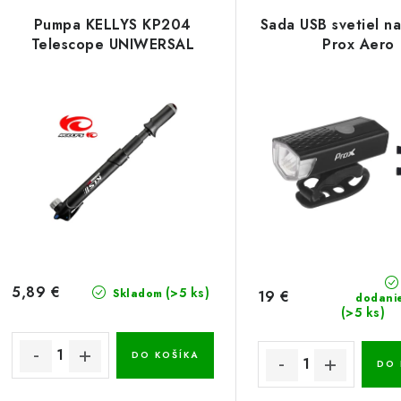
Pumpa KELLYS KP204
Sada USB svetiel na
Telescope UNIWERSAL
Prox Aero
5,89 €
(>5 ks)
Skladom
19 €
dodani
(>5 ks)
DO KOŠÍKA
DO 