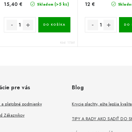
15,40 €
12 €
(>5 ks)
Skladom
Sklado
DO KOŠÍKA
DO 
Kód:
17361
ácie pre vás
Blog
 a platobné podmienky
Krycie plachty, ešte lepšia kvalita
od Zákaznikov
TIPY A RADY AKO SADIŤ DO S