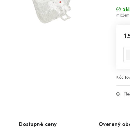
Sk
1
Jed
Kód tov
Tla
Dostupné ceny
Overený ob