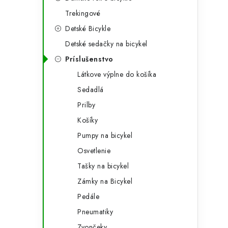
g
ý
Trekingové
ó
Detské Bicykle
p
r
Detské sedačky na bicykel
a
i
Príslušenstvo
e
n
Látkove výplne do košíka
e
Sedadlá
Prilby
l
Košíky
Pumpy na bicykel
Osvetlenie
Tašky na bicykel
Zámky na Bicykel
Pedále
Pneumatiky
Zvončeky