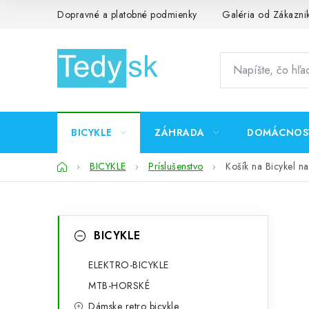
Prejsť
Dopravné a platobné podmienky
Galéria od Zákazni
na
obsah
BICYKLE
ZÁHRADA
DOMÁCNOS
Domov
BICYKLE
Príslušenstvo
Košík na Bicykel na
B
K
Preskočiť
BICYKLE
kategórie
a
o
t
ELEKTRO-BICYKLE
č
MTB-HORSKÉ
e
n
Dámske retro bicykle