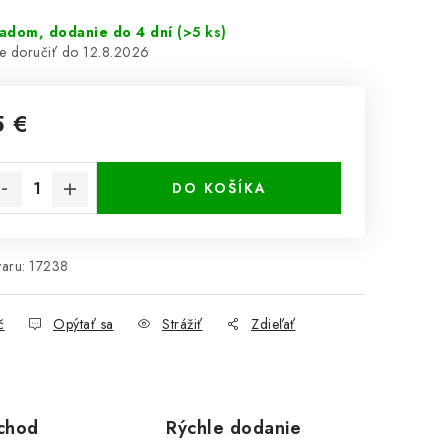
ladom, dodanie do 4 dní
(>5 ks)
12.8.2026
5 €
notková cena:
DO KOŠÍKA
aru:
17238
č
Opýtať sa
Strážiť
Zdieľať
chod
Rýchle dodanie