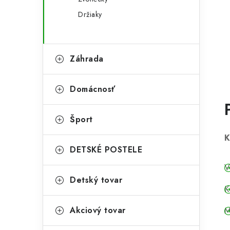
Držiaky
Záhrada
Domácnosť
Šport
K
DETSKÉ POSTELE
V
Detský tovar
K
Akciový tovar
M