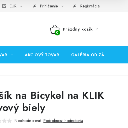
EUR
Prihlásenie
Registrácia
Prázdny košík
NÁKUPNÝ
KOŠÍK
VAR
AKCIOVÝ TOVAR
GALÉRIA OD ZÁKAZNÍKOV
šík na Bicykel na KLIK
vový biely
Neohodnotené
Podrobnosti hodnotenia