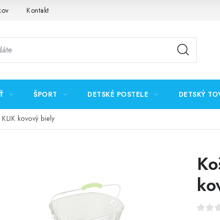
kov
Kontakt
Ť
ŠPORT
DETSKÉ POSTELE
DETSKÝ TO
 KLIK kovový biely
Ko
ko