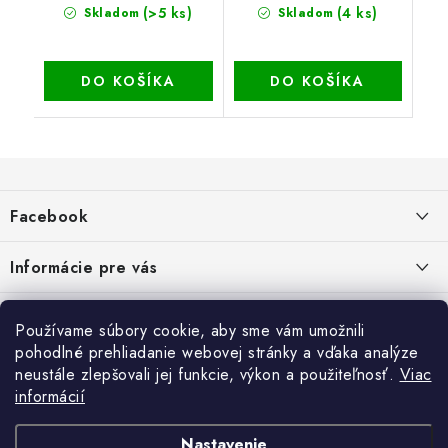
(>5 ks)
(4 ks)
Skladom
Skladom
DO KOŠÍKA
DO KOŠÍKA
Z
á
Facebook
p
ä
Informácie pre vás
t
i
Dopravné a platobné podmienky
Blog
Používame súbory cookie, aby sme vám umožnili
e
Galéria od Zákaznikov
pohodlné prehliadanie webovej stránky a vďaka analýze
Krycie plachty, ešte lepšia kvalita
Obchodné podmienky
Ochrana osobných údajov
neustále zlepšovali jej funkcie, výkon a použiteľnosť.
Viac
Alternatívne riešenie sporov online - RSO
ČO SÚ TO „COOKIES“?
Kontakt
informácií
Reklamačné podmienky
Vrátenie
TIPY A RADY AKO SADIŤ DO SKLENÍKA
Nastavenie