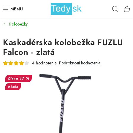
Prejsť
Hľad
na
obsah
Kolobežky
BICYKLE
Kaskadérska kolobežka FUZLU
ZÁHRADA
Falcon - zlatá
DOMÁCNOSŤ
4 hodnotenia
Podrobnosti hodnotenia
ŠPORT
37 %
Akcia
DETSKÉ POSTELE
DETSKÝ TOVAR
AKCIOVÝ TOVAR