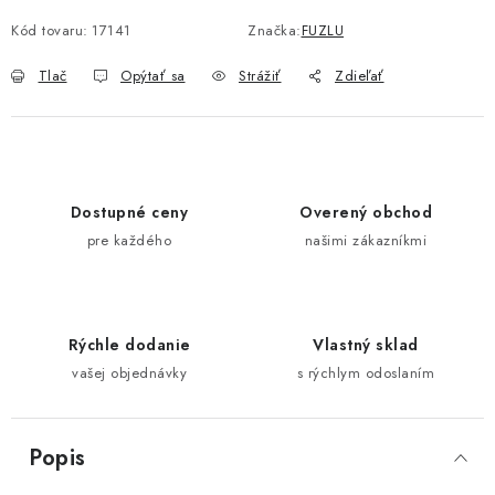
Jednotková cena:
Kód tovaru:
17141
Značka:
FUZLU
Tlač
Opýtať sa
Strážiť
Zdieľať
Dostupné ceny
Overený obchod
pre každého
našimi zákazníkmi
Rýchle dodanie
Vlastný sklad
vašej objednávky
s rýchlym odoslaním
Popis