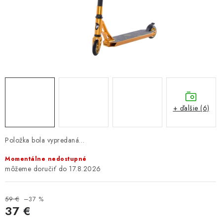
GALÉRIA OD ZÁKAZNÍKOV
BLOG
KONTAKT
Dopravné a platobné podmienky
Galéria od Zákaznikov
Kontakt
+ ďalšie (6)
Položka bola vypredaná…
Momentálne nedostupné
17.8.2026
59 €
–37 %
37 €