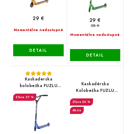
29 €
29 €
58 €
Momentálne nedostupné
Momentálne nedostupné
DETAIL
DETAIL
Kaskaderska
Kaskadérska
kolobežka FUZLU
Kolobežka FUZLU
Falcon Pro - modrá
RapiD Pro - červená PC
37 %
50 %
Akcia