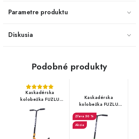
Parametre produktu
Diskusia
Podobné produkty
Kaskadérska
Kaskadérska
kolobežka FUZLU
kolobežka FUZLU
RapiD - zlatá AL
RapiD Pro - zelený PC
50 %
Akcia