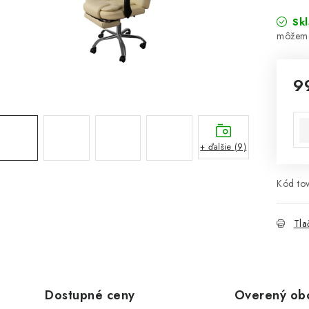
Sk
9
Jed
+ ďalšie (9)
Kód tov
Tla
Dostupné ceny
Overený ob