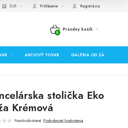
EUR
Prihlásenie
Registrácia
Prázdny košík
NÁKUPNÝ
KOŠÍK
VAR
AKCIOVÝ TOVAR
GALÉRIA OD ZÁKAZNÍKOV
ncelárska stolička Eko
ža Krémová
Neohodnotené
Podrobnosti hodnotenia