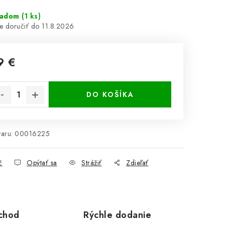
ladom
(1 ks)
11.8.2026
9 €
notková cena:
DO KOŠÍKA
aru:
00016225
č
Opýtať sa
Strážiť
Zdieľať
chod
Rýchle dodanie