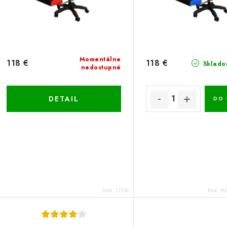
Momentálne
118 €
118 €
Sklado
nedostupné
DETAIL
DO 
Kód:
17256
Kód:
MA