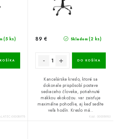
89 €
(5 ks)
(2 ks)
m
Skladom
KOŠÍKA
DO KOŠÍKA
Kancelárske kreslo, ktoré sa
dokonale prispôsobí postave
sediaceho človeka, potiahnuté
mäkkou ekokožou. var zaisťuje
maximálne pohodlie, aj keď sedíte
veľa hodín. Kreslo má...
LATEC-00008978
Kód:
00008983