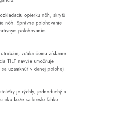
ganciu.
rozkladaciu opierku nôh, skrytú
nie nôh. Správne polohovanie
správnym polohovaním.
m potrebám, vďaka čomu získame
cia TILT navyše umožňuje
á sa uzamknúť v danej polohe).
toličky je rýchly, jednoduchý a
iu eko kože sa kreslo ľahko