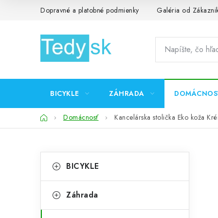
Prejsť
Dopravné a platobné podmienky
Galéria od Zákazni
na
obsah
BICYKLE
ZÁHRADA
DOMÁCNOS
Domov
Domácnosť
Kancelárska stolička Eko koža Kr
B
K
Preskočiť
BICYKLE
kategórie
a
o
t
č
Záhrada
e
n