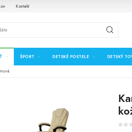
kov
Kontakt
Ť
ŠPORT
DETSKÉ POSTELE
DETSKÝ TO
émová
Ka
ko