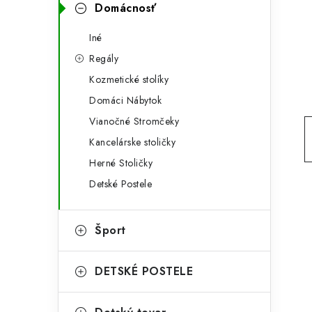
g
Domácnosť
ý
ó
Iné
p
r
Regály
a
i
Kozmetické stolíky
e
n
Domáci Nábytok
e
Vianočné Stromčeky
Kancelárske stoličky
l
Herné Stoličky
Detské Postele
Šport
DETSKÉ POSTELE