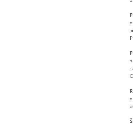
d
P
p
m
P
P
n
r
O
R
p
č
Š