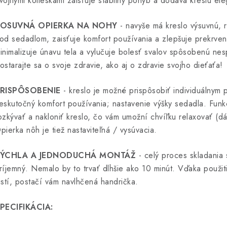
vojitými kolieskami zaisťuje stabilný pohyb a dodáva kreslu ele
OSUVNÁ OPIERKA NA NOHY
- navyše má kreslo výsuvnú, 
od sedadlom, zaisťuje komfort používania a zlepšuje prekrve
inimalizuje únavu tela a vylučuje bolesť svalov spôsobenú ne
ostarajte sa o svoje zdravie, ako aj o zdravie svojho dieťaťa!
RISPÔSOBENIE
- kreslo je možné prispôsobiť individuálny
eskutočný komfort používania; nastavenie výšky sedadla. Funk
ozkývať a nakloniť kreslo, čo vám umožní chvíľku relaxovať (d
pierka nôh je tiež nastaviteľná / vysúvacia.
ÝCHLA A JEDNODUCHÁ MONTÁŽ
- celý proces skladania s
ríjemný. Nemalo by to trvať dlhšie ako 10 minút. Vďaka použit
istí, postačí vám navlhčená handrička.
PECIFIKÁCIA: