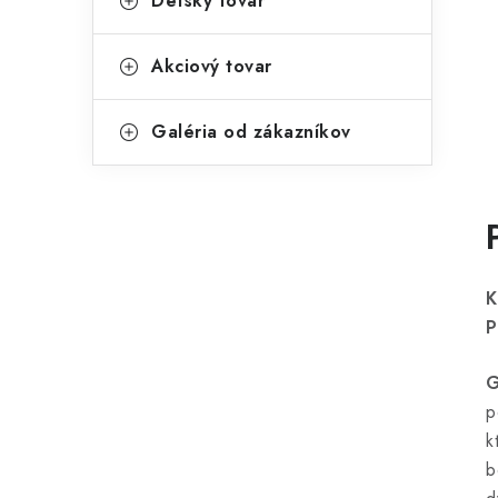
Detský tovar
Akciový tovar
Galéria od zákazníkov
K
P
p
k
b