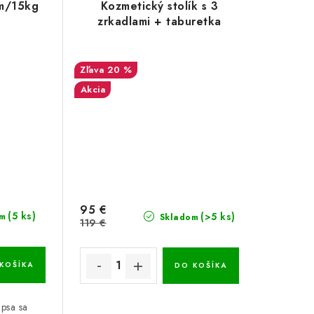
5m/15kg
Kozmetický stolík s 3
zrkadlami + taburetka
20 %
Akcia
95 €
(5 ks)
(>5 ks)
m
Skladom
119 €
KOŠÍKA
DO KOŠÍKA
 psa sa