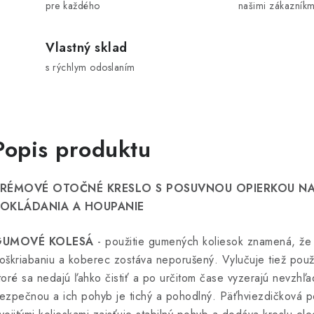
pre každého
našimi zákazníkm
Vlastný sklad
s rýchlym odoslaním
Popis produktu
RÉMOVÉ OTOČNÉ KRESLO S POSUVNOU OPIERKOU NA
OKLÁDANIA A HOUPANIE
GUMOVÉ KOLESÁ
- použitie gumených koliesok znamená, že 
oškriabaniu a koberec zostáva neporušený. Vylučuje tiež použ
toré sa nedajú ľahko čistiť a po určitom čase vyzerajú nevzhľ
ezpečnou a ich pohyb je tichý a pohodlný. Päťhviezdičková 