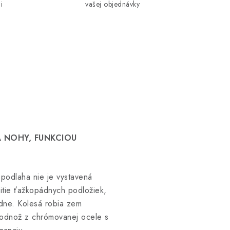
i
vašej objednávky
 NOHY, FUNKCIOU
podlaha nie je vystavená
itie ťažkopádnych podložiek,
adne. Kolesá robia zem
podnož z chrómovanej ocele s