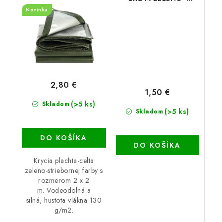
STRIEBORNÁ
STRIEBORNÁ (75g/m2)
Novinka
(130g/m2)
2,80 €
1,50 €
(>5 ks)
Skladom
(>5 ks)
Skladom
DO KOŠÍKA
DO KOŠÍKA
Krycia plachta-celta
zeleno-striebornej farby s
rozmerom 2 x 2
m. Vodeodolná a
silná, hustota vlákna 130
g/m2.