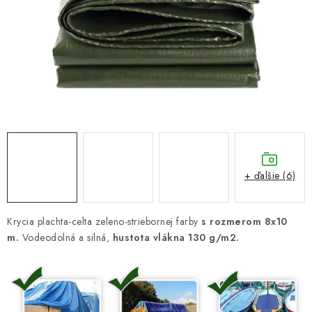
GALÉRIA OD ZÁKAZNÍKOV
BLOG
KONTAKT
Dopravné a platobné podmienky
Galéria od Zákaznikov
Kontakt
+ ďalšie (6)
Krycia plachta-celta zeleno-striebornej farby
s rozmerom 8x10
m.
Vodeodolná a silná,
hustota vlákna 130 g/m2.