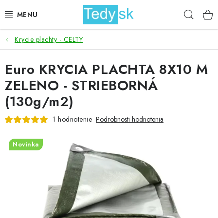
Prejsť
Hľad
na
obsah
Krycie plachty - CELTY
BICYKLE
Euro KRYCIA PLACHTA 8X10 M
ZÁHRADA
ZELENO - STRIEBORNÁ
DOMÁCNOSŤ
(130g/m2)
ŠPORT
1 hodnotenie
Podrobnosti hodnotenia
DETSKÉ POSTELE
Novinka
DETSKÝ TOVAR
AKCIOVÝ TOVAR