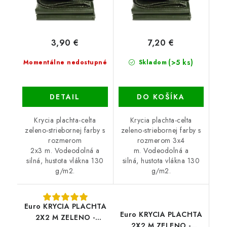
3,90 €
7,20 €
(>5 ks)
Momentálne nedostupné
Skladom
DETAIL
DO KOŠÍKA
Krycia plachta-celta
Krycia plachta-celta
zeleno-striebornej farby s
zeleno-striebornej farby s
rozmerom
rozmerom 3x4
2x3 m. Vodeodolná a
m. Vodeodolná a
silná, hustota vlákna 130
silná, hustota vlákna 130
g/m2.
g/m2.
Euro KRYCIA PLACHTA
Euro KRYCIA PLACHTA
2X2 M ZELENO -
2X2 M ZELENO -