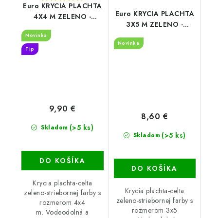
Euro KRYCIA PLACHTA
Euro KRYCIA PLACHTA
4X4 M ZELENO -
3X5 M ZELENO -
STRIEBORNÁ
STRIEBORNÁ
Novinka
(130g/m2)
Novinka
(130g/m2)
Tip
9,90 €
8,60 €
(>5 ks)
Skladom
(>5 ks)
Skladom
DO KOŠÍKA
DO KOŠÍKA
Krycia plachta-celta
Krycia plachta-celta
zeleno-striebornej farby s
zeleno-striebornej farby s
rozmerom 4x4
rozmerom 3x5
m. Vodeodolná a