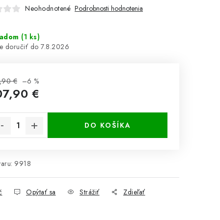
Neohodnotené
Podrobnosti hodnotenia
ladom
(1 ks)
7.8.2026
,90 €
–6 %
07,90 €
notková cena:
DO KOŠÍKA
aru:
9918
č
Opýtať sa
Strážiť
Zdieľať