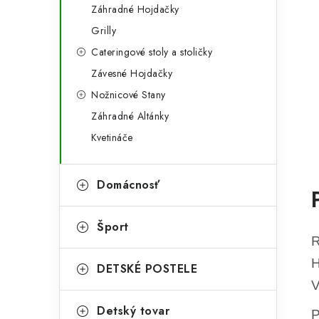
Záhradné Hojdačky
Grilly
Cateringové stoly a stoličky
Závesné Hojdačky
Nožnicové Stany
Záhradné Altánky
Kvetináče
Domácnosť
Šport
R
H
DETSKÉ POSTELE
V
Detský tovar
P