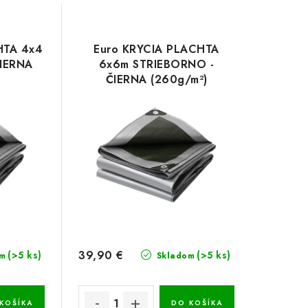
HTA 4x4
Euro KRYCIA PLACHTA
IERNA
6x6m STRIEBORNO -
ČIERNA (260g/m²)
39,90 €
(>5 ks)
(>5 ks)
m
Skladom
KOŠÍKA
DO KOŠÍKA