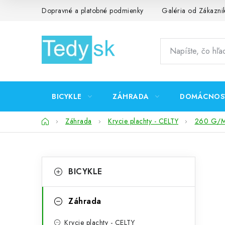
Prejsť
Dopravné a platobné podmienky
Galéria od Zákazni
na
obsah
BICYKLE
ZÁHRADA
DOMÁCNOS
Domov
Záhrada
Krycie plachty - CELTY
260 G/M
B
K
Preskočiť
BICYKLE
kategórie
a
o
t
č
Záhrada
e
n
Krycie plachty - CELTY