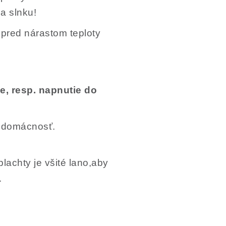
 a slnku!
 pred nárastom teploty
e, resp. napnutie do
- domácnosť.
lachty je všité lano,aby
.