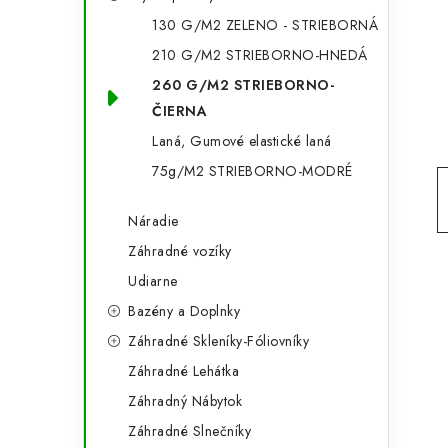
g
ý
130 G/M2 ZELENO - STRIEBORNÁ
ó
210 G/M2 STRIEBORNO-HNEDÁ
p
r
260 G/M2 STRIEBORNO-
a
i
ČIERNA
e
n
Laná, Gumové elastické laná
75g/M2 STRIEBORNO-MODRÉ
e
l
Náradie
Záhradné vozíky
Udiarne
Bazény a Doplnky
Záhradné Skleníky-Fóliovníky
Záhradné Lehátka
Záhradný Nábytok
Záhradné Slnečníky