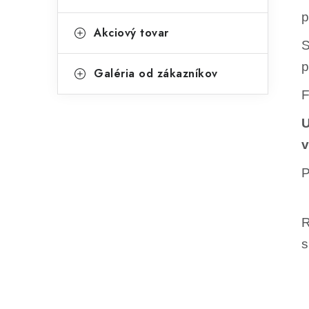
p
Akciový tovar
S
p
Galéria od zákazníkov
F
U
v
P
R
s