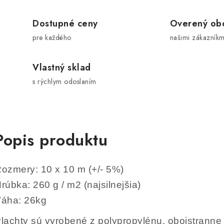
Dostupné ceny
Overený ob
pre každého
našimi zákazníkm
Vlastný sklad
s rýchlym odoslaním
Popis produktu
ozmery: 10 x 10 m (+/- 5%)
rúbka: 260 g / m2 (najsilnejšia)
áha: 26kg
lachty sú vyrobené z polypropylénu, obojstranne 