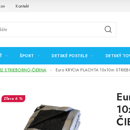
kov
Kontakt
Ť
ŠPORT
DETSKÉ POSTELE
DETSKÝ TO
2 STRIEBORNO-ČIERNA
Euro KRYCIA PLACHTA 10x10m STRIEB
Eu
6 %
10
ČI