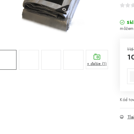
Sk
115
1
+ ďalšie (1)
Jed
Kód tov
Tla