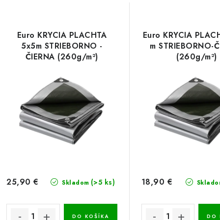
Euro KRYCIA PLACHTA
Euro KRYCIA PLAC
5x5m STRIEBORNO -
m STRIEBORNO-Č
ČIERNA (260g/m²)
(260g/m²)
25,90 €
18,90 €
(>5 ks)
Skladom
Sklado
DO KOŠÍKA
DO 