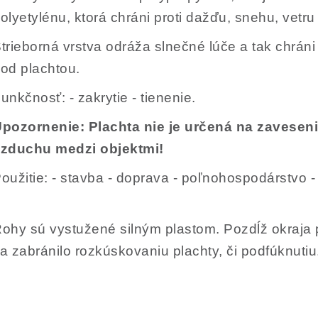
olyetylénu, ktorá chráni proti dažďu, snehu, vetru
trieborná vrstva odráža slnečné lúče a tak chráni
od plachtou.
unkčnosť: - zakrytie - tienenie.
pozornenie: Plachta nie je určená na zaveseni
zduchu medzi objektmi!
oužitie: - stavba - doprava - poľnohospodárstvo 
ohy sú vystužené silným plastom. Pozdĺž okraja p
a zabránilo rozkúskovaniu plachty, či podfúknutiu