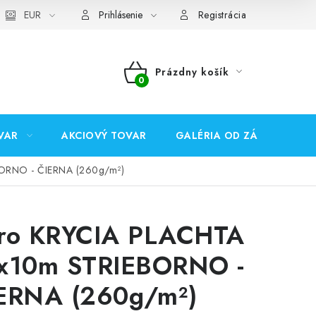
EUR
Prihlásenie
Registrácia
Prázdny košík
NÁKUPNÝ
KOŠÍK
VAR
AKCIOVÝ TOVAR
GALÉRIA OD ZÁKAZNÍKOV
ORNO - ČIERNA (260g/m²)
ro KRYCIA PLACHTA
x10m STRIEBORNO -
ERNA (260g/m²)