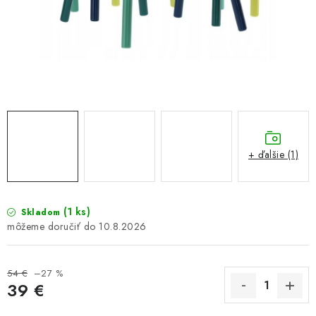
GALÉRIA OD ZÁKAZNÍKOV
BLOG
KONTAKT
Dopravné a platobné podmienky
Galéria od Zákaznikov
Kontakt
+ ďalšie (1)
(1 ks)
Skladom
10.8.2026
54 €
–27 %
39 €
Jednotková cena: