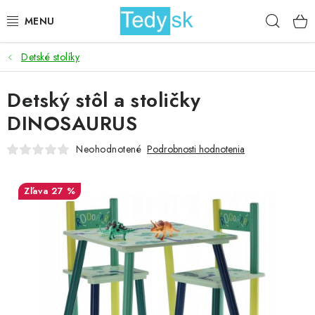
Prejsť
Hľad
na
obsah
Detské stolíky
BICYKLE
Detský stôl a stoličky
ZÁHRADA
DINOSAURUS
DOMÁCNOSŤ
Neohodnotené
Podrobnosti hodnotenia
ŠPORT
27 %
DETSKÉ POSTELE
DETSKÝ TOVAR
AKCIOVÝ TOVAR