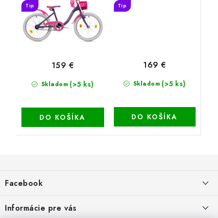
Tip
Tip
169 €
159 €
(>5 ks)
(>5 ks)
Skladom
Skladom
DO KOŠÍKA
DO KOŠÍKA
Z
á
Facebook
p
ä
Informácie pre vás
t