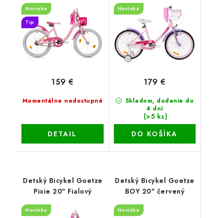
GIRL PINK
Novinka
Novinka
Tip
159 €
179 €
Momentálne nedostupné
Skladom, dodanie do
4 dní
(>5 ks)
DETAIL
DO KOŠÍKA
Detský Bicykel Goetze
Detský Bicykel Goetze
Pixie 20" Fialový
BOY 20" červený
Novinka
Novinka