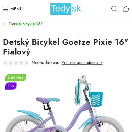
Prejsť
Hľad
na
obsah
Detské bicykle 16"
BICYKLE
Detský Bicykel Goetze Pixie 16"
ZÁHRADA
Fialový
DOMÁCNOSŤ
Neohodnotené
Podrobnosti hodnotenia
ŠPORT
Novinka
Tip
DETSKÉ POSTELE
DETSKÝ TOVAR
AKCIOVÝ TOVAR