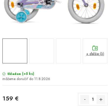
GALÉRIA OD ZÁKAZNÍKOV
BLOG
KONTAKT
Dopravné a platobné podmienky
Galéria od Zákaznikov
Kontakt
+ ďalšie (3)
(>5 ks)
Skladom
11.8.2026
159 €
Jednotková cena: