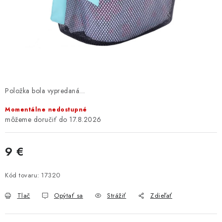
GALÉRIA OD ZÁKAZNÍKOV
BLOG
KONTAKT
Dopravné a platobné podmienky
Galéria od Zákaznikov
Položka bola vypredaná…
Kontakt
Momentálne nedostupné
17.8.2026
9 €
Jednotková cena:
Kód tovaru:
17320
Tlač
Opýtať sa
Strážiť
Zdieľať