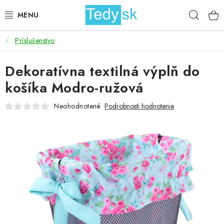
Prejsť
Hľad
na
obsah
Príslušenstvo
BICYKLE
Dekoratívna textilná výplň do
ZÁHRADA
košíka Modro-ružová
DOMÁCNOSŤ
Neohodnotené
Podrobnosti hodnotenia
ŠPORT
DETSKÉ POSTELE
DETSKÝ TOVAR
AKCIOVÝ TOVAR