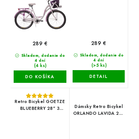
289 €
289 €
Skladom, dodanie do
Skladom, dodanie do
4 dní
4 dní
(>5 ks)
(4 ks)
DETAIL
DO KOŠÍKA
Retro Bicykel GOETZE
Dámsky Retro Bicykel
BLUEBERRY 28" 3
ORLANDO LAVIDA 28"
Prevodový
3 Prevodový
Bielo/Modrý+košík
grátis