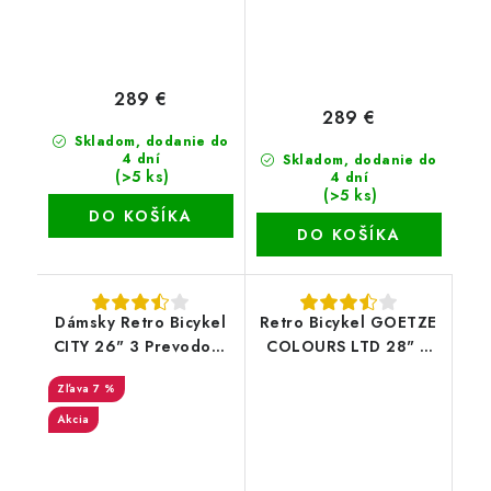
289 €
289 €
Skladom, dodanie do
4 dní
Skladom, dodanie do
(>5 ks)
4 dní
(>5 ks)
DO KOŠÍKA
DO KOŠÍKA
Dámsky Retro Bicykel
Retro Bicykel GOETZE
CITY 26" 3 Prevodový
COLOURS LTD 28" 3
bielo/modrý Doplnky +
Prevodový Krémový-
7 %
Košík Grátis
hnedé kolesá+košík
Akcia