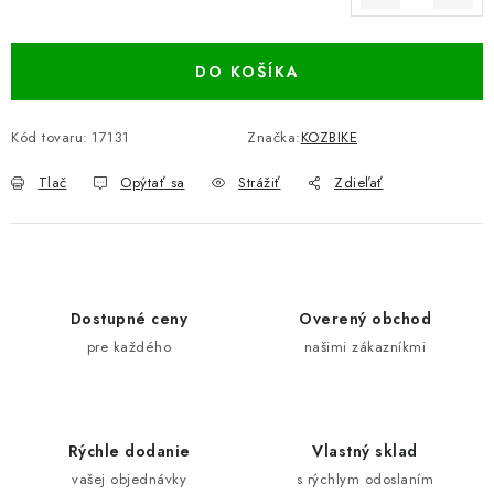
Jednotková cena:
DO KOŠÍKA
Kód tovaru:
17131
Značka:
KOZBIKE
Tlač
Opýtať sa
Strážiť
Zdieľať
Dostupné ceny
Overený obchod
pre každého
našimi zákazníkmi
Rýchle dodanie
Vlastný sklad
vašej objednávky
s rýchlym odoslaním