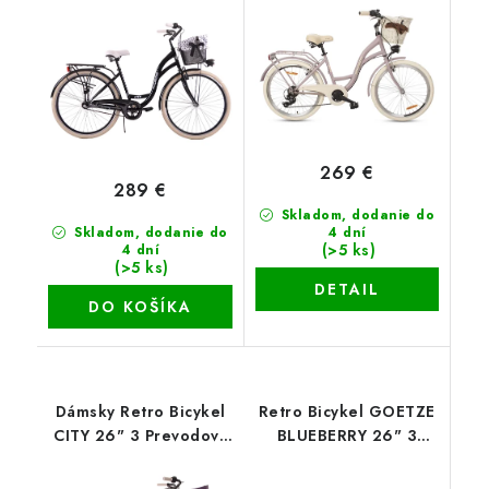
Čierny Doplnky + Košík
matný+košík
Grátis
269 €
289 €
Skladom, dodanie do
Skladom, dodanie do
4 dní
(>5 ks)
4 dní
(>5 ks)
DETAIL
DO KOŠÍKA
Dámsky Retro Bicykel
Retro Bicykel GOETZE
CITY 26" 3 Prevodový
BLUEBERRY 26" 3
bielo/fialový Doplnky +
Prevodový
Košík Grátis
bielo/mentolový+Košík