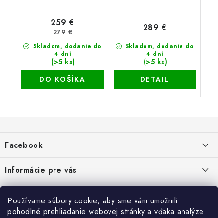
259 €
289 €
279 €
Skladom, dodanie do
Skladom, dodanie do
4 dní
4 dní
(>5 ks)
(>5 ks)
DO KOŠÍKA
DETAIL
Z
á
Facebook
p
ä
Informácie pre vás
t
i
Dopravné a platobné podmienky
Blog
Používame súbory cookie, aby sme vám umožnili
e
Galéria od Zákaznikov
pohodlné prehliadanie webovej stránky a vďaka analýze
Krycie plachty, ešte lepšia kvalita
Obchodné podmienky
Ochrana osobných údajov