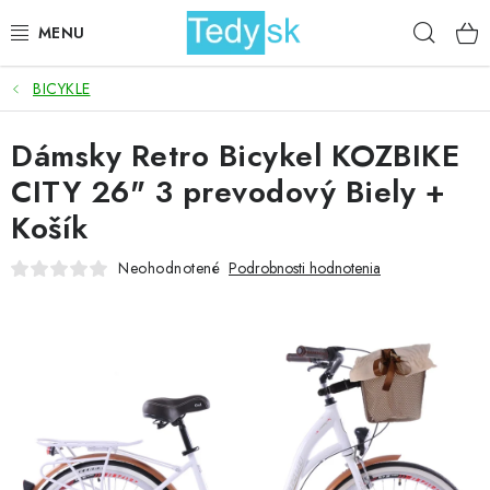
Prejsť
Hľad
na
obsah
BICYKLE
BICYKLE
Dámsky Retro Bicykel KOZBIKE
ZÁHRADA
CITY 26" 3 prevodový Biely +
DOMÁCNOSŤ
Košík
ŠPORT
Neohodnotené
Podrobnosti hodnotenia
DETSKÉ POSTELE
DETSKÝ TOVAR
AKCIOVÝ TOVAR