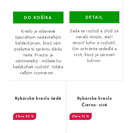
DETAIL
DO KOŠÍKA
Sada sa rozloží a zloží za
Kreslo je vybavené
necelú minútu, stačí
špeciálnym nastaviteľným
otvoriť kufor a rozložiť,
baldachýnom, ktorý vám
čím ochránite sedadlá a
poskytne tú správnu dávku
vrch, ktorý je zároveň
tieňa. Priezor je
kufrom.
odnímateľný - môžete ho
kedykoľvek rozložiť. Vďaka
veľkým rozmerom...
Rybárske kreslo šedé
Rybárske kreslo
Čierno- sivé
20 %
13 %