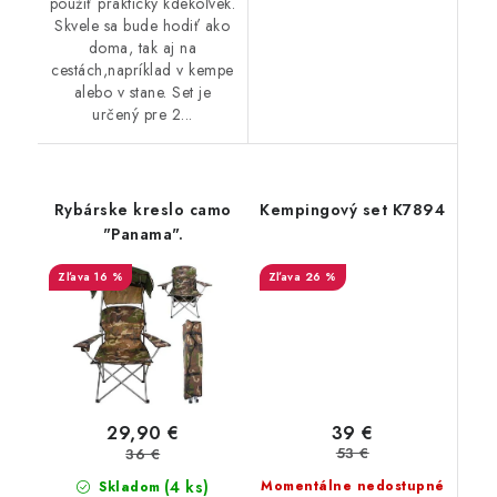
použiť prakticky kdekoľvek.
Skvele sa bude hodiť ako
doma, tak aj na
cestách,napríklad v kempe
alebo v stane. Set je
určený pre 2...
Rybárske kreslo camo
Kempingový set K7894
"Panama".
16 %
26 %
39 €
29,90 €
53 €
36 €
(4 ks)
Momentálne nedostupné
Skladom