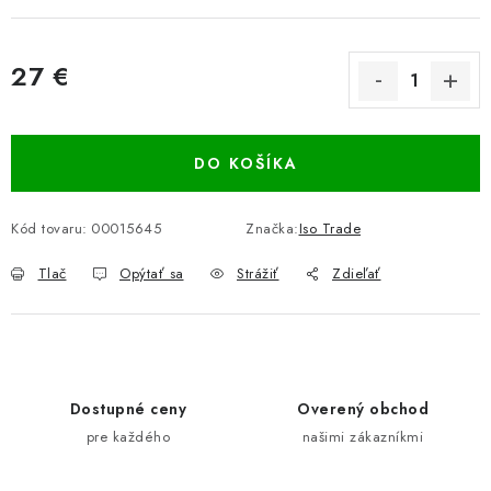
27 €
Jednotková cena:
DO KOŠÍKA
Kód tovaru:
00015645
Značka:
Iso Trade
Tlač
Opýtať sa
Strážiť
Zdieľať
Dostupné ceny
Overený obchod
pre každého
našimi zákazníkmi