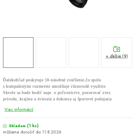
GALÉRIA OD ZÁKAZNÍKOV
BLOG
KONTAKT
Dopravné a platobné podmienky
Galéria od Zákaznikov
+ ďalšie (9)
Kontakt
Ďalekohľad poskytuje 10-násobné zväčšenie,čo spolu
s kompaktnými rozmermi umožňuje rôznorodé využitie.
Skvele sa bude hodiť napr. o poľovníctve, pozorovať zver, 
prírodu, krajinu a zvieratá a dokonca aj športové podujatia.
Viac informácií
(1 ks)
Skladom
11.8.2026