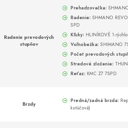
Prehadzovačka:
SHMANO
Radenie:
SHMANO REVOSH
SPD
Kľuky:
HLINÍKOVÉ 1-rýchl
Radenie prevodových
stupňov
Voľnobežka:
SHIMANO 7S
Počet prevodových stup
Stredové zloženie:
THUN
Reťaz:
KMC Z7 7SPD
Predná/zadná brzda:
Rep
Brzdy
kotúčová)