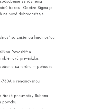
ispôsobenie sa rôznemu
obrú trakciu. Goetze Sigma je
ch na nové dobrodružstvá.
olnosť so zníženou hmotnosťou
páčkou Revoshift a
problémovú prevádzku.
sobenie sa terénu – pohodlie
C-730A s renomovanou
 široké pneumatiky Rubena
m povrchu.