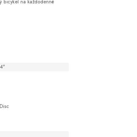
ný bicykel na každodenné
24"
Disc