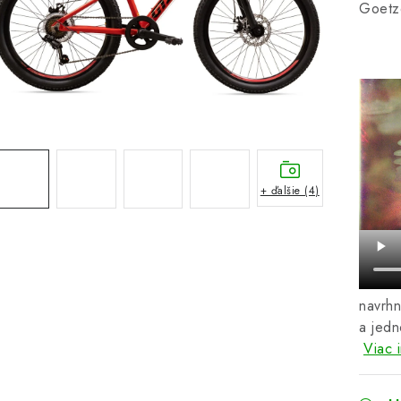
Goetz
+ ďalšie (4)
navrh
a jedn
Viac 