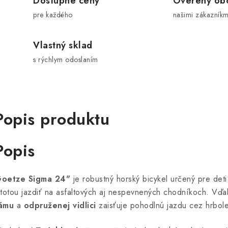
Dostupné ceny
Overený ob
pre každého
našimi zákazníkm
Vlastný sklad
s rýchlym odoslaním
Popis produktu
Popis
oetze Sigma 24"
je robustný horský bicykel určený pre deti
stotou jazdiť na asfaltových aj nespevnených chodníkoch. Vď
ámu
a
odpruženej vidlici
zaisťuje pohodlnú jazdu cez hrbol