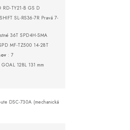
 RD-TY21-B GS D
IFT SL-RS36-7R Pravá 7-
ostné 36T SPD4H-SMA
PD MF-TZ500 14-28T
ňov
: 7
 GOAL 128L 131 mm
ute DSC-730A (mechanická