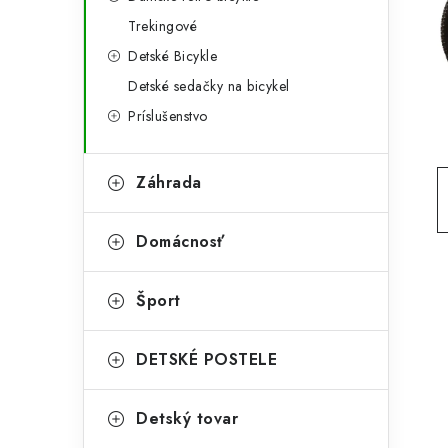
g
ý
Trekingové
ó
Detské Bicykle
p
r
Detské sedačky na bicykel
a
i
Príslušenstvo
e
n
e
Záhrada
l
Domácnosť
Šport
DETSKÉ POSTELE
Detský tovar