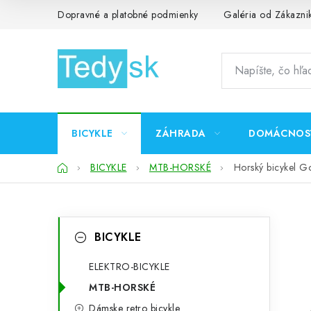
Prejsť
Dopravné a platobné podmienky
Galéria od Zákazni
na
obsah
BICYKLE
ZÁHRADA
DOMÁCNOS
Domov
BICYKLE
MTB-HORSKÉ
Horský bicykel G
B
K
Preskočiť
BICYKLE
kategórie
a
o
t
ELEKTRO-BICYKLE
č
MTB-HORSKÉ
e
n
Dámske retro bicykle