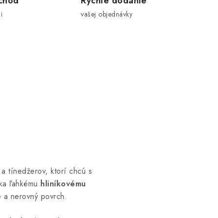
chod
Rýchle dodanie
i
vašej objednávky
 a tínedžerov, ktorí chcú s
aka ľahkému
hliníkovému
e a nerovný povrch.