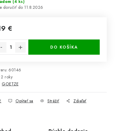
ladom
(4 ks)
11.8.2026
19 €
notková cena:
DO KOŠÍKA
aru:
60146
2 roky
:
GOETZE
č
Opýtať sa
Strážiť
Zdieľať