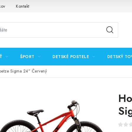
kov
Kontakt
Ť
ŠPORT
DETSKÉ POSTELE
DETSKÝ TO
oetze Sigma 24" Červený
Ho
Si