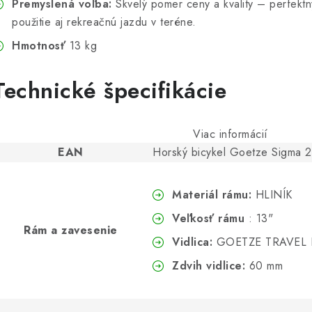
Premyslená voľba:
Skvelý pomer ceny a kvality – perfekt
použitie aj rekreačnú jazdu v teréne.
Hmotnosť
13 kg
Technické špecifikácie
Viac informácií
EAN
Horský bicykel Goetze Sigma 
Materiál rámu:
HLINÍK
Veľkosť rámu
: 13"
Rám a zavesenie
Vidlica:
GOETZE TRAVEL 
Zdvih vidlice:
60 mm