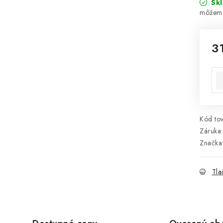
Sk
3
Jed
Kód tov
Záruka
:
Značka
Tla