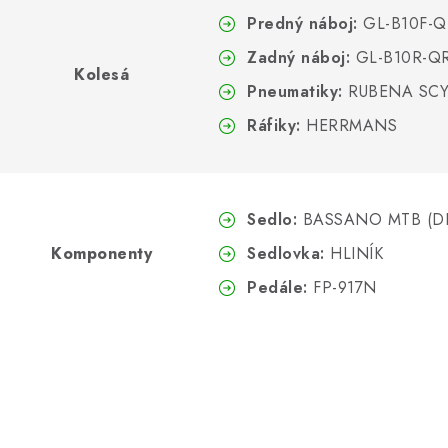
Predný náboj:
GL-B10F-Q
Zadný náboj:
GL-B10R-QR
Kolesá
Pneumatiky:
RUBENA SCY
Ráfiky:
HERRMANS
Sedlo:
BASSANO MTB (D
Komponenty
Sedlovka:
HLINÍK
Pedále:
FP-917N