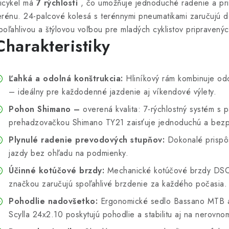
icykel má
7 rýchlostí
, čo umožňuje jednoduché radenie a pr
erénu. 24-palcové kolesá s terénnymi pneumatikami zaručujú d
poľahlivou a štýlovou voľbou pre mladých cyklistov pripravený
Charakteristiky
Ľahká a odolná konštrukcia:
Hliníkový rám kombinuje od
– ideálny pre každodenné jazdenie aj víkendové výlety.
Pohon Shimano –
overená kvalita: 7-rýchlostný systém s 
prehadzovačkou Shimano TY21 zaisťuje jednoduchú a bez
Plynulé radenie prevodových stupňov:
Dokonalé prispô
jazdy bez ohľadu na podmienky.
Účinné kotúčové brzdy:
Mechanické kotúčové brzdy DS
značkou zaručujú spoľahlivé brzdenie za každého počasia.
Pohodlie nadovšetko:
Ergonomické sedlo Bassano MTB a
Scylla 24x2.10 poskytujú pohodlie a stabilitu aj na nerovno